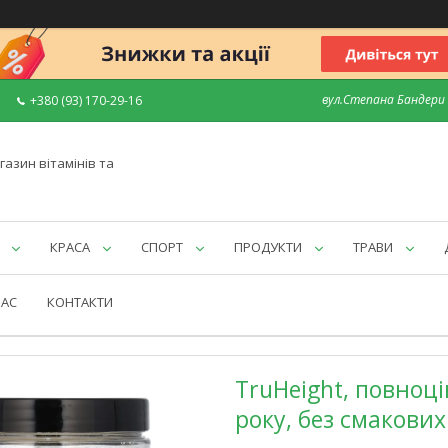
вул.Степана Бандери 7
+380 (93) 170-29-16
газин вітамінів та
КРАСА
СПОРТ
ПРОДУКТИ
ТРАВИ
НАС
КОНТАКТИ
TruHeight, повноці
року, без смакових 