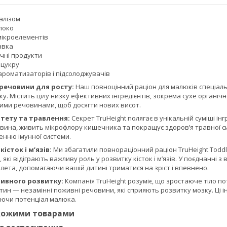
алізом
локо
 мікроелементів
авка
чні продукти
 цукру
ароматизаторів і підсолоджувачів
 речовини для росту:
Наш повноцінний раціон для малюків спеціал
року. Містить цілу низку ефективних інгредієнтів, зокрема сухе орган
ми речовинами, щоб досягти нових висот.
ітету та травлення:
Секрет TruHeight полягає в унікальній суміші інгр
вина, живить мікрофлору кишечника та покращує здоров’я травної си
енню імунної системи.
істок і м’язів:
Ми збагатили повнораціонний раціон TruHeight Toddl
, які відіграють важливу роль у розвитку кісток і м’язів. У поєднанні з
лета, допомагаючи вашій дитині триматися на зріст і впевнено.
тивного розвитку:
Компанія TruHeight розуміє, що зростаюче тіло 
іотин — незамінні поживні речовини, які сприяють розвитку мозку. Ці 
ючи потенціал малюка.
схожими товарами