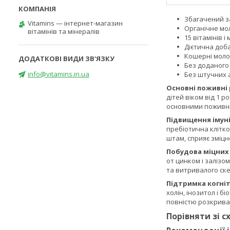
Збагачений з
Vitamins — інтернет-магазин
Органічне мо
вітамінів та мінералів
15 вітамінів і
Дієтична доб
Кошерні моло
Без доданого
info@vitamins.in.ua
Без штучних 
Основні поживні
дітей віком від 1 
основними поживни
Підвищення імун
пребіотична клітко
штам, сприяє зміцн
Побудова міцних к
от цинком і залізом
та витривалого ске
Підтримка когні
холін, інозитол і б
повністю розкрива
Порівняти зі 