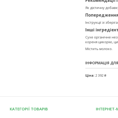
Рекомендації 
Як дієтичну добавк
Попередженн
Інструкції зі збері
Інші інгредієн
Сухе органічне нез
кореня цикорію, ц
Містить молоко.
ІНФОРМАЦІЯ ДЛ
Ціна:
2 392 ₴
КАТЕГОРІЇ ТОВАРІВ
ІНТЕРНЕТ-