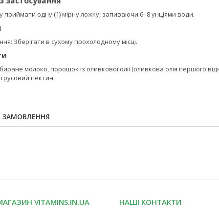
із застосування
у приймати одну (1) мірну ложку, запиваючи 6–8 унціями води.
я
гання: Зберігати в сухому прохолодному місці.
ти
биране молоко, порошок із оливкової олії (оливкова олія першого відж
итрусовий пектин.
Я ЗАМОВЛЕННЯ
МАГАЗИН VITAMINS.IN.UA
НАШІ КОНТАКТИ