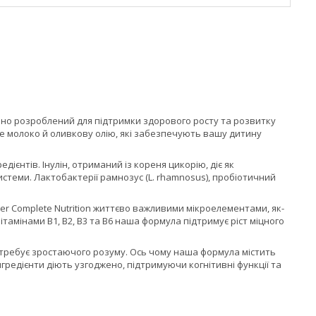
ьно розроблений для підтримки здорового росту та розвитку
ічне молоко й оливкову олію, які забезпечують вашу дитину
едієнтів. Інулін, отриманий із кореня цикорію, діє як
стеми. Лактобактерії рамнозус (L. rhamnosus), пробіотичний
er Complete Nutrition життєво важливими мікроелементами, як-
 вітамінами B1, B2, B3 та B6 наша формула підтримує ріст міцного
потребує зростаючого розуму. Ось чому наша формула містить
інгредієнти діють узгоджено, підтримуючи когнітивні функції та