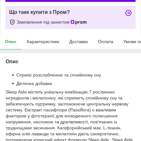
Що таке купити з Пром?
Замовлення під захистом
Опис
Характеристики
Доставка
Оплата
Умови п
Опис
Сприяє розслабленню та спокійному сну
Дієтична добавка
Sleep Aide містить унікальну комбінацію 7 рослинних
інгредієнтів і мелатоніну, які сприяють спокійному сну та
забезпечують підтримку, заспокоюючи центральну нервову
систему. Екстракт пасифлори (Passiflora) є важливим
фактором у фітотерапії для епізодичного полегшення
напруження, неспокою та дратівливості, пов’язаних із
труднощами засинання. Каліфорнійський мак, L-теанін,
ефірна олія лаванди та мелатонін діють синергетично,
підтримуючи корисний ефект формули Sleep Aide. Sleep Aide