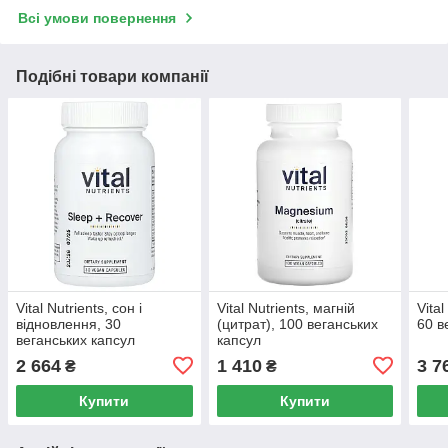
Всі умови повернення
Подібні товари компанії
Vital Nutrients, сон і
Vital Nutrients, магній
Vital
відновлення, 30
(цитрат), 100 веганських
60 в
веганських капсул
капсул
2 664
1 410
3 7
₴
₴
Купити
Купити