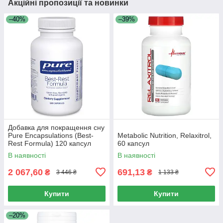
Акційні пропозиції та новинки
–40%
–39%
Добавка для покращення сну
Pure Encapsulations (Best-
Metabolic Nutrition, Relaxitrol,
Rest Formula) 120 капсул
60 капсул
В наявності
В наявності
2 067,60
691,13
₴
₴
3 446 ₴
1 133 ₴
Купити
Купити
–20%