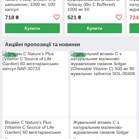
шипшиною, 1000 мг, 100
Solaray (Bio C Buffered)
нату
капсул
1000 мг 60
жур
вегетаріанських капсул
Solg
718
521
724
₴
₴
C) 5
табл
Купити
Купити
Акційні пропозиції та новинки
–37%
–18%
Вітамін С Nature's Plus
Жувальний вітамін C з
(Vitamin C Source of Life
натуральним малиново-
Garden) 60 вегетаріанських
журавлиним смаком Solgar
капсул
(Chewable Vitamin C) 500 мг