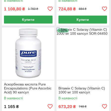
В наявності
В наявності
90 жувальних таблеток
1 108,80
724,88
₴
₴
1 760 ₴
884 ₴
Купити
Купити
–10%
Аскорбінова кислота Pure
Encapsulations (Pure Ascorbic
Вітамін С Solaray (Vitamin C)
Acid) 90 капсул
1000 мг 100 капсул
В наявності
В наявності
1 165
673,20
₴
₴
748 ₴