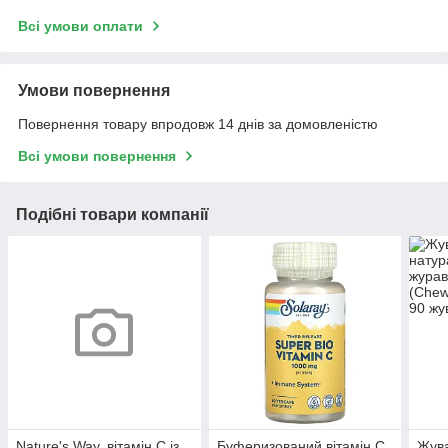
Всі умови оплати
Умови повернення
Повернення товару впродовж 14 днів за домовленістю
Всі умови повернення
Подібні товари компанії
Nature's Way, вітамін C із
Буферизований вітамін С
Жува