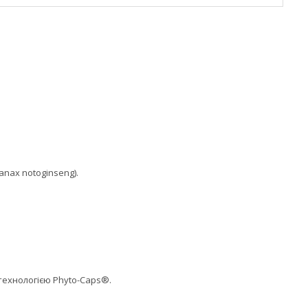
anax notoginseng).
ехнологією Phyto-Caps®.