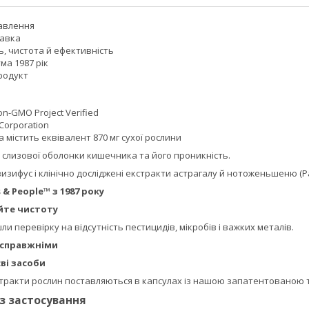
авлення
бавка
ь, чистота й ефективність
ма 1987 рік
родукт
n-GMO Project Verified
Corporation
 містить еквівалент 870 мг сухої рослини
 слизової оболонки кишечника та його проникність.
 зизифус і клінічно досліджені екстракти астрагалу й нотоженьшеню (P
 & People™ з 1987 року
йте чистоту
ли перевірку на відсутність пестицидів, мікробів і важких металів.
 справжніми
єві засоби
тракти рослин поставляються в капсулах із нашою запатентованою т
із застосування