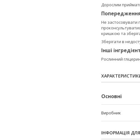
Дорослим приймати 
Попередженн
Не застосовувати п
проконсультуватися
кришкою та зберіга
Зберігати в недосту
Інші інгредієн
Рослинний гліцерин
ХАРАКТЕРИСТИК
Основні
Виробник
ІНФОРМАЦІЯ ДЛ