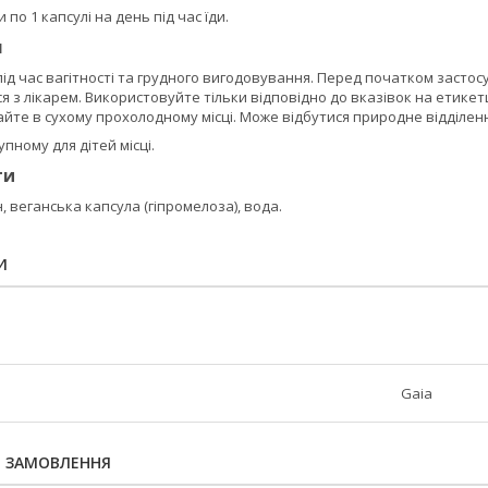
по 1 капсулі на день під час їди.
я
ід час вагітності та грудного вигодовування. Перед початком засто
 з лікарем. Використовуйте тільки відповідно до вказівок на етике
йте в сухому прохолодному місці. Може відбутися природне відділення
пному для дітей місці.
ти
, веганська капсула (гіпромелоза), вода.
И
Gaia
Я ЗАМОВЛЕННЯ