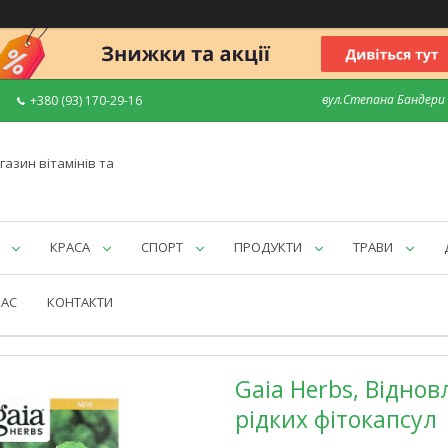
вул.Степана Бандери 7
+380 (93) 170-29-16
газин вітамінів та
КРАСА
СПОРТ
ПРОДУКТИ
ТРАВИ
НАС
КОНТАКТИ
Gaia Herbs, Відно
рідких фітокапсул