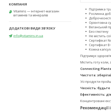
Підтримка тр
Vitamins — інтернет-магазин
Рослинна до
вітамінів та мінералів
Доброчесніст
Орієнтовна су
Веганський п
Без глютену
info@vitamins.in.ua
Не містить сої
Сертифікат No
Сертифікат B 
Кожна капсула
Підтримує здоров’я
Містить готу коли,
Connecting Plants
Чистота: зберіга
Усі продукти пройш
Чесність: будьте
Ефективність: ді
Концентровані екс
Рекомендації 