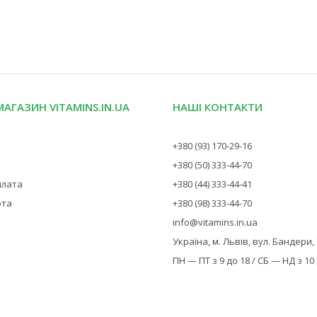
МАГАЗИН VITAMINS.IN.UA
НАШІ КОНТАКТИ
+380 (93) 170-29-16
+380 (50) 333-44-70
плата
+380 (44) 333-44-41
рта
+380 (98) 333-44-70
info@vitamins.in.ua
Україна, м. Львів, вул. Бандери,
ПН — ПТ з 9 до 18 / СБ — НД з 10