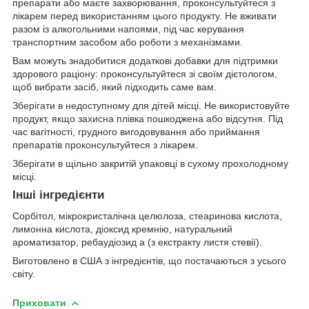
препарати або маєте захворювання, проконсультуйтеся з
лікарем перед використанням цього продукту. Не вживати
разом із алкогольними напоями, під час керування
транспортним засобом або роботи з механізмами.
Вам можуть знадобитися додаткові добавки для підтримки
здорового раціону: проконсультуйтеся зі своїм дієтологом,
щоб вибрати засіб, який підходить саме вам.
Зберігати в недоступному для дітей місці. Не використовуйте
продукт, якщо захисна плівка пошкоджена або відсутня. Під
час вагітності, грудного вигодовування або приймання
препаратів проконсультуйтеся з лікарем.
Зберігати в щільно закритій упаковці в сухому прохолодному
місці.
Інші інгредієнти
Сорбітол, мікрокристалічна целюлоза, стеаринова кислота,
лимонна кислота, діоксид кремнію, натуральний
ароматизатор, ребаудіозид а (з екстракту листя стевії).
Виготовлено в США з інгредієнтів, що постачаються з усього
світу.
Приховати