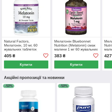
Natural Factors,
Мелатонін Bluebonnet
Мела
Мелатонін, 10 мг, 60
Nutrition (Melatonin) смак
Nutri
жувальних таблеток
малини 1 мг 60 жувальних
мали
таблеток
жува
405
383
427
₴
₴
Купити
Купити
Акційні пропозиції та новинки
–50%
–50%