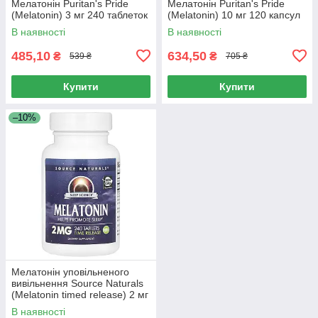
Мелатонін Puritan's Pride
Мелатонін Puritan's Pride
(Melatonin) 3 мг 240 таблеток
(Melatonin) 10 мг 120 капсул
В наявності
В наявності
485,10
634,50
₴
₴
539 ₴
705 ₴
Купити
Купити
–10%
Мелатонін уповільненого
вивільнення Source Naturals
(Melatonin timed release) 2 мг
240 таблеток
В наявності