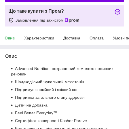
Що таке купити з Пром?
Замовлення під захистом
Опис
Характеристики
Доставка
Оплата
Умови п
Опис
Advanced Nutrition: покращений комплекс поживних
речовин
Швидкодіючий жувальний мелатонін
Підтримує спокійний і якісний сон
Підтримка загального стану здоров’я
Дієтична добавка
Feel Better Everyday™
Сертифікат кошерності Kosher Pareve
Виготовлено на підприємстві, що має реєстрацію