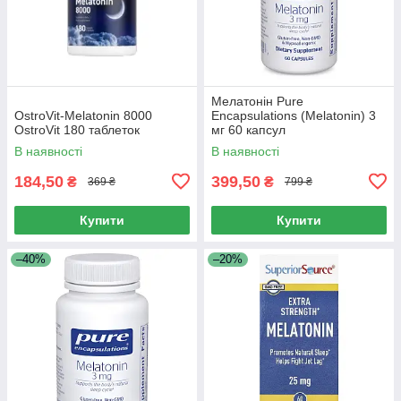
Мелатонін Pure
OstroVit-Melatonin 8000
Encapsulations (Melatonin) 3
OstroVit 180 таблеток
мг 60 капсул
В наявності
В наявності
184,50
399,50
₴
₴
369 ₴
799 ₴
Купити
Купити
–40%
–20%