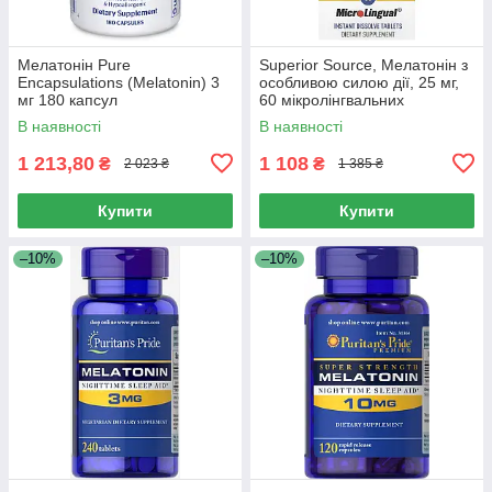
Мелатонін Pure
Superior Source, Мелатонін з
Encapsulations (Melatonin) 3
особливою силою дії, 25 мг,
мг 180 капсул
60 мікролінгвальних
таблеток, що швидко
В наявності
В наявності
розчиняються.
1 213,80
1 108
₴
₴
2 023 ₴
1 385 ₴
Купити
Купити
–10%
–10%