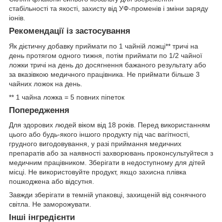
стабільності та якості, захисту від УФ-променів і зміни заряду
іонів.
Рекомендації із застосування
Як дієтичну добавку приймати по 1 чайній ложці** тричі на
день протягом одного тижня, потім приймати по 1/2 чайної
ложки тричі на день до досягнення бажаного результату або
за вказівкою медичного працівника. Не приймати більше 3
чайних ложок на день.
** 1 чайна ложка = 5 повних піпеток
Попередження
Для здорових людей віком від 18 років. Перед використанням
цього або будь-якого іншого продукту під час вагітності,
грудного вигодовування, у разі приймання медичних
препаратів або за наявності захворювань проконсультуйтеся з
медичним працівником. Зберігати в недоступному для дітей
місці. Не використовуйте продукт, якщо захисна плівка
пошкоджена або відсутня.
Завжди зберігати в темній упаковці, захищеній від сонячного
світла. Не заморожувати.
Інші інгредієнти