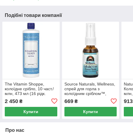
Подібні товари компанії
The Vitamin Shoppe,
Source Naturals, Wellness,
Natu
колоїдне срібло, 10 част./
спрей для горла з
Коло
млн, 473 мл (16 рідк.
колоїдним сріблом™,
млн,
унцій)
29,57 мл (1 рідк. унція)
2 450
669
913
₴
₴
Купити
Купити
Про нас