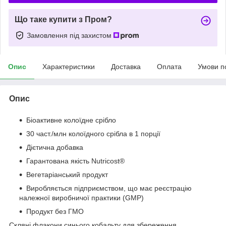
Що таке купити з Пром?
Замовлення під захистом
Опис
Характеристики
Доставка
Оплата
Умови п
Опис
Біоактивне колоїдне срібло
30 част./млн колоїдного срібла в 1 порції
Дієтична добавка
Гарантована якість Nutricost®
Вегетаріанський продукт
Виробляється підприємством, що має реєстрацію
належної виробничої практики (GMP)
Продукт без ГМО
Скляні флакони синього кобальту для збереження