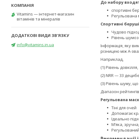
До набору входя
спортивні бер
Vitamins — інтернет-магазин
Регульована м
вітамінів та мінералів
Спортивні беруші
Чудово підход
Рівень шумоз
info@vitamins.in.ua
Інформація, яку ви
різницею між A-зв
Наприклад,
(1) Рівень довкілля
(2) NRR — 33 децибе
(3) Рівень шуму, що
Діапазон рейтингів
Регульована маск
Тіні для очей
Допомагає кр
Ідеально під
М’яка, зручна
Регульований:
Рекомендації 