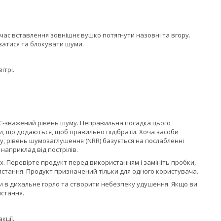
д час вставлення зовнішнє вушко потягнути назовні та вгору.
ватися та блокувати шуми.
ітрі.
 C-зважений рівень шуму. Неправильна посадка цього
, що додаються, щоб правильно підібрати. Хоча засоби
у, рівень шумозаглушення (NRR) базується на послабленні
наприклад від пострілів.
х. Перевірте продукт перед використанням і замініть пробки,
стання. Продукт призначений тільки для одного користувача.
ти в дихальне горло та створити небезпеку удушення. Якщо ви
истання.
кції.