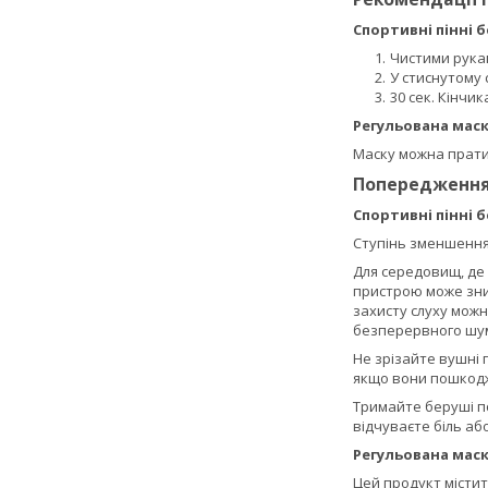
Спортивні пінні б
Чистими рукам
У стиснутому 
30 сек. Кінчи
Регульована маск
Маску можна прати 
Попередженн
Спортивні пінні б
Ступінь зменшення
Для середовищ, де
пристрою може зни
захисту слуху можн
безперервного шуму
Не зрізайте вушні 
якщо вони пошкодж
Тримайте беруші по
відчуваєте біль аб
Регульована маск
Цей продукт містит