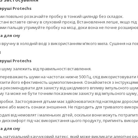
еруші Protechs
и повільно розкачайте пробку в тонкий циліндр без складок.
стані вставте свічку в слуховий прохід. Встановлення легше, якщо пі
ками пальців утримуйте пробку на місці, доки вона не почне розширю
а для сну
вручну в холодній воді з використанням м’якого мила. Сушіння на пов
я
еруші Protechs
 шуму залежить від правильності вставлення.
 переважають шуми на частотах нижче 500 Гц, слід використовувати
зити його ефективність шумопоглинання. Ознайомтеся з інструкціями
а рекомендувати для захисту від шкідливого впливу імпульсного шум
 та може не бути точним показником захисту від імпульсного шуму, 
пробки. Застосування дітьми має здійснюватися під наглядом доросли
ені або мають ознаки зношення. Не підходить для тривалого викори
далі від немовлят і маленьких дітей, оскільки вони можуть потрапи
о дискомфорт під час використання цього продукту, припиніть викор
а для сну
ь натуральний каучуковий латекс, який може викликати алергічні реа