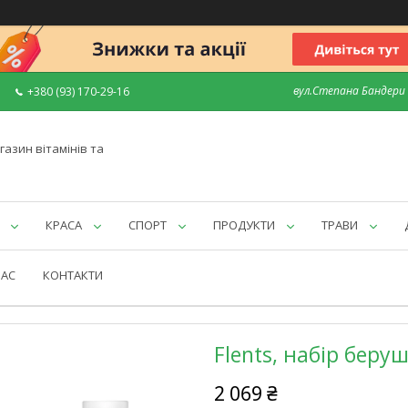
вул.Степана Бандери 7
+380 (93) 170-29-16
газин вітамінів та
КРАСА
СПОРТ
ПРОДУКТИ
ТРАВИ
НАС
КОНТАКТИ
Flents, набір беру
2 069 ₴