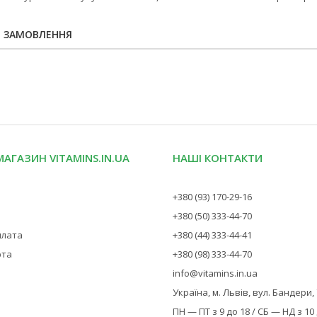
Я ЗАМОВЛЕННЯ
МАГАЗИН VITAMINS.IN.UA
НАШІ КОНТАКТИ
+380 (93) 170-29-16
+380 (50) 333-44-70
плата
+380 (44) 333-44-41
рта
+380 (98) 333-44-70
info@vitamins.in.ua
Україна, м. Львів, вул. Бандери,
ПН — ПТ з 9 до 18 / СБ — НД з 10