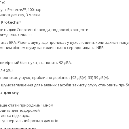
ть:
уші Protechs™, 100 пар
аска для сну, 3 маски
 Protechs™
ить для: Спортивні заходи, подорожі, концерти
аглушення NRR 33
магає EPA: Рівень шуму, що проникає у вухо людини, коли захисні нав
аженим рівнем шуму навколишнього середовища та NRR.
, виміряний біля вуха, становить 92 дБА.
ли (дБ).
 проникає у вухо, приблизно дорівнює [92 дБ(A)–33] 59 дБ(A).
 шумозаглушення для наявних засобів захисту слуху становить прибли
а для сну
аще спати природним чином
ходить для подорожей
, легка підкладка
 універсальний розмір для всіх
із застосування