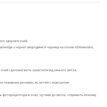
ого здоров’я очей.
авоноїди з чорної смородини й чорниці на основі обліпихової,
 очей і допомагають захистити від синього світла.
х поживних речовин, як лютеїн і зеаксантин.
фоторецептори в очах, чутливі до світла, і сприяють нічному