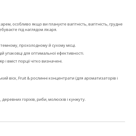
рем, особливо якщо ви плануєте вагітність, вагітність, грудне
буваєте під наглядом лікаря.
темному, прохолодному й сухому місці.
цій упаковці для оптимальної ефективності.
р і вміст порції чітко визначені.
ий віск, Fruit & рослинні концентрати (для ароматизаторів і
деревних горіхів, риби, молюсків і кунжуту.