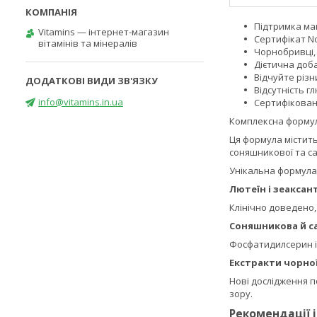
Підтримка мак
Vitamins — інтернет-магазин
Сертифікат No
вітамінів та мінералів
Чорнобривці,
Дієтична доб
Відчуйте різн
Відсутність 
info@vitamins.in.ua
Сертифікован
Комплексна формула
Ця формула містить
соняшникової та са
Унікальна формула 
Лютеїн і зеаксан
Клінічно доведено,
Соняшникова й с
Фосфатидилсерин і
Екстракти чорно
Нові дослідження 
зору.
Рекомендації 