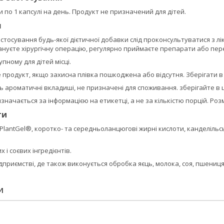
по 1 капсулі на день. Продукт не призначений для дітей.
я
тосування будь-якої дієтичної добавки слід проконсультуватися з ліка
нуєте хірургічну операцію, регулярно приймаєте препарати або пере
пному для дітей місці.
продукт, якщо захисна плівка пошкоджена або відсутня. Зберігати в 
ь ароматичні вкладиші, не призначені для споживання. зберігайте в 
начається за інформацією на етикетці, а не за кількістю порцій. Розмі
ти
PlantGel®, коротко- та середньоланцюгові жирні кислоти, канделільськ
 і соєвих інгредієнтів.
дприємстві, де також виконується обробка яєць, молока, соя, пшениця, 
И