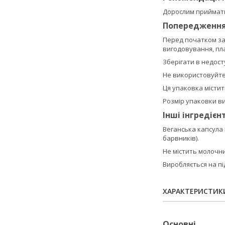
Дорослим приймати 
Попередженн
Перед початком зас
вигодовування, пла
Зберігати в недосту
Не використовуйте 
Ця упаковка містит
Розмір упаковки виз
Інші інгредієн
Веганська капсула 
барвників).
Не містить молочних
Виробляється на пі
ХАРАКТЕРИСТИК
Основні