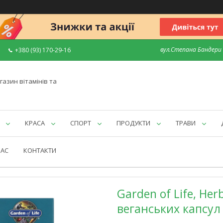
вул.Степана Бандери 7
+380 (93) 170-29-16
газин вітамінів та
КРАСА
СПОРТ
ПРОДУКТИ
ТРАВИ
НАС
КОНТАКТИ
Garden of Life, Her
веганських капсул