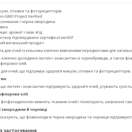
ули, сітківки та фоторецепторів
n-GMO Project Verified
 соняшник і чорна смородина
авка
ицю: аромат і смак ягід
глютену підтверджено сертифікатом NSF
ий веганський продукт
 для очей із кількома клінічно вивченими інгредієнтами для загальн
 клінічно досліджені лютеїн і зеаксантин із чорнобривців, а також фл
флорової олій.
для очей, що підтримує здоров’я макули, сітківки та фоторецепторів.
тин
 що лютеїн і зеаксантин підтримують здоров’я очей, усувають сухість
афлорова олії
 фосфатидилхолін живлять тканини очей і полегшують засвоєння таки
ї смородини й чорниці
показують, що флавоноїди в
Чорна смородина та чорниця підтримують 
із застосування