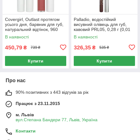
Covergirl, Outlast протягом
Palladio, водостійкий
усього дня, барвник для губ,
висувний олівець для губ,
натуральний відтінок, 960
кавовий PRL05, 0,28 г (0,01
універсальний, набір із 2
унції)
В наявності
В наявності
предметів
450,79
326,35
₴
₴
739 ₴
535 ₴
Купити
Купити
Про нас
90% позитивних з 443 відгуків за рік
Працює з 23.11.2015
м. Львів
вул.Степана Бандери 77, Львів, Україна
Контакти