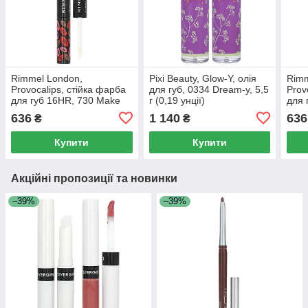
Rimmel London,
Pixi Beauty, Glow-Y, олія
Rimm
Provocalips, стійка фарба
для губ, 0334 Dream-y, 5,5
Prov
для губ 16HR, 730 Make
г (0,19 унції)
для г
Your Move, 4 мл (3 мл),
You, 
636
1 140
636
₴
₴
0,1 унції (0,14 рідк. унції)
(0,14
Купити
Купити
Акційні пропозиції та новинки
–39%
–39%