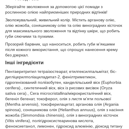
Зберігайте зволоження за допомогою цієї помади з
рослинною олією найприємніших природних відтінків!
Зволожувальний, живильний колір. Містить арганову олію,
олію жожоба, соняшникову олію та олію виноградних кісточок
для максимального зволоження та відтінку шкіри, що робить
губи сяючими та пухкими.
Прозорий барвник, що наноситься, робить губи м’якшими
після кожного використання, що спрощує нанесення крему
без дзеркал.
Інші інгредієнти
Пентаеритритил тетраізостеарат, етилгексилпальмітат, біс-
дигліцерилполіациладипат-2, фенілтриметикон,
гідрогенізований поліізобутен, канделільський віск (Euphorbia
cerifera)., синтетичний віск, віск із рисових висівок (Oryza
sativa cera)., Cera microcristallina/мікрокристалічний віск,
бегеніл бегенат, токоферол, олія з листя м’яти польової
(Mentha arvensis), токоферилацетат, арганова олія (Argania
spinosa), соняшникова олія (Helianthus annuus), олія з насіння
жожоба (Simmondsia chinensis), олія з виноградних кісточок
(Vitis vinifera), полігідроксистеаринова кислота,
феноксиетанол, лимонен, гідроксид алюмінію, діоксид титану