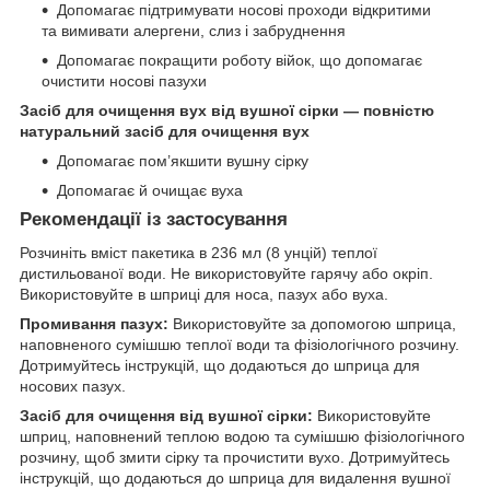
Допомагає підтримувати носові проходи відкритими
та вимивати алергени, слиз і забруднення
Допомагає покращити роботу війок, що допомагає
очистити носові пазухи
Засіб для очищення вух від вушної сірки — повністю
натуральний засіб для очищення вух
Допомагає пом’якшити вушну сірку
Допомагає й очищає вуха
Рекомендації із застосування
Розчиніть вміст пакетика в 236 мл (8 унцій) теплої
дистильованої води. Не використовуйте гарячу або окріп.
Використовуйте в шприці для носа, пазух або вуха.
Промивання пазух:
Використовуйте за допомогою шприца,
наповненого сумішшю теплої води та фізіологічного розчину.
Дотримуйтесь інструкцій, що додаються до шприца для
носових пазух.
Засіб для очищення від вушної сірки:
Використовуйте
шприц, наповнений теплою водою та сумішшю фізіологічного
розчину, щоб змити сірку та прочистити вухо. Дотримуйтесь
інструкцій, що додаються до шприца для видалення вушної