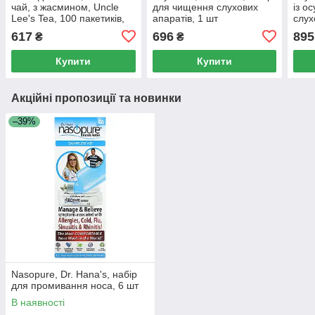
чай, з жасмином, Uncle
для чищення слухових
із о
Lee's Tea, 100 пакетиків,
апаратів, 1 шт
слух
5,64 унції (160 г)
2 пр
617
696
895
₴
₴
Купити
Купити
Акційні пропозиції та новинки
–39%
Nasopure, Dr. Hana's, набір
для промивання носа, 6 шт
В наявності