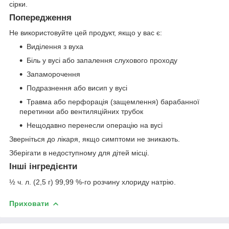
сірки.
Попередження
Не використовуйте цей продукт, якщо у вас є:
Виділення з вуха
Біль у вусі або запалення слухового проходу
Запаморочення
Подразнення або висип у вусі
Травма або перфорація (защемлення) барабанної
перетинки або вентиляційних трубок
Нещодавно перенесли операцію на вусі
Зверніться до лікаря, якщо симптоми не зникають.
Зберігати в недоступному для дітей місці.
Інші інгредієнти
½ ч. л. (2,5 г) 99,99 %-го розчину хлориду натрію.
Приховати