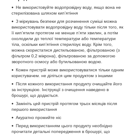
Не використовуйте водопровідну воду, якщо вона не
стерилізована шляхом кип’ятіння
З міркувань безпеки для розчинення суміші можна
використовувати водопровідну воду тільки після того, як
її кип’ятили протягом не менше п’яти хвилин, а потім
охолодили до теплої температури або температури
тіла, оскільки кип’ятіння стерилізує воду. Крім того,
можна скористатися дистильованою, фільтрованою (з
фільтром 0,2 мікрона), фільтрованою за допомогою
зворотного осмосу або бутильованою водою.
Кожен пристрій може використовуватися тільки одним
користувачем. не діліться цим продуктом з іншими
Після кожного використання продукту очищайте його
за інструкцією. Інструкції з очищення наведено в
брошурі, що додається.
Замініть цей пристрій протягом трьох місяців після
першого використання
Акуратно промийте ніс
Перед використанням цього продукту необхідно
прочитати детальні попередження в брошурі, що