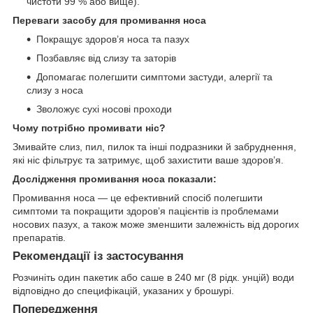
чистоти 99 % або вище).
Переваги засобу для промивання носа
Покращує здоров’я носа та пазух
Позбавляє від слизу та заторів
Допомагає полегшити симптоми застуди, алергії та
слизу з носа
Зволожує сухі носові проходи
Чому потрібно промивати ніс?
Змивайте слиз, пил, пилок та інші подразники й забруднення,
які ніс фільтрує та затримує, щоб захистити ваше здоров’я.
Дослідження промивання носа показали:
Промивання носа — це ефективний спосіб полегшити
симптоми та покращити здоров’я пацієнтів із проблемами
носових пазух, а також може зменшити залежність від дорогих
препаратів.
Рекомендації із застосування
Розчиніть один пакетик або саше в 240 мг (8 рідк. унцій) води
відповідно до специфікацій, указаних у брошурі.
Попередження