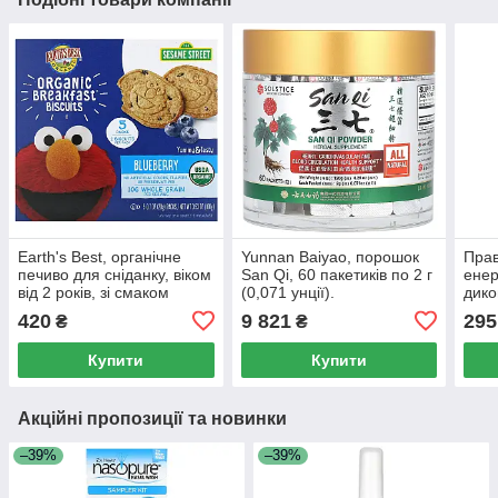
Earth's Best, органічне
Yunnan Baiyao, порошок
Прав
печиво для сніданку, віком
San Qi, 60 пакетиків по 2 г
енер
від 2 років, зі смаком
(0,071 унції).
дико
лохини, 5 пакетиків по 20 г
Citru
420
9 821
295
₴
₴
(0,7 унції)
унції
Купити
Купити
Акційні пропозиції та новинки
–39%
–39%