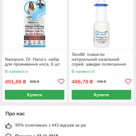
SinolM, повністю
Nasopure, Dr. Hana's, набір
натуральний назальний
для промивання носа, 6 шт
спрей, швидке полегшення
головного болю, Sinol, 15 мл
В наявності
В наявності
491,66
486,78
₴
₴
806 ₴
798 ₴
Купити
Купити
Про нас
90% позитивних з 443 відгуків за рік
Працює з 23.11.2015