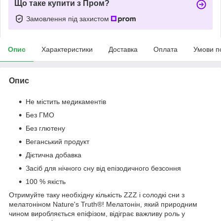
Що таке купити з Пром?
Замовлення під захистом
Опис
Характеристики
Доставка
Оплата
Умови п
Опис
Не містить медикаментів
Без ГМО
Без глютену
Веганський продукт
Дієтична добавка
Засіб для нічного сну від епізодичного безсоння
100 % якість
Отримуйте таку необхідну кількість ZZZ і солодкі сни з
мелатоніном Nature's Truth®! Мелатонін, який природним
чином виробляється епіфізом, відіграє важливу роль у