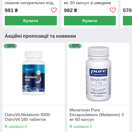
смаком натуральних ягід,
мг, 60 капсул зі швидким
5 мг, 70 веганських
вивільненням (5 мг в 1
981
982
570
₴
₴
жувальних мармеладок
капсулі)
Купити
Купити
Акційні пропозиції та новинки
–50%
–50%
Мелатонін Pure
OstroVit-Melatonin 8000
Encapsulations (Melatonin) 3
OstroVit 180 таблеток
мг 60 капсул
В наявності
В наявності