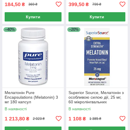
184,50
399,50
₴
₴
369 ₴
799 ₴
Купити
Купити
–40%
–20%
Мелатонін Pure
Superior Source, Мелатонін з
Encapsulations (Melatonin) 3
особливою силою дії, 25 мг,
мг 180 капсул
60 мікролінгвальних
таблеток, що швидко
В наявності
В наявності
розчиняються.
1 213,80
1 108
₴
₴
2 023 ₴
1 385 ₴