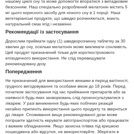
нашому циклі сну та може допомогти впоратися з випадковим
безсонням. Наш спеціально розроблений мелатонін містить 5
мг цього корисного засобу для нічного сну в 1 порції. Наші
вегетаріанські продукти, що швидко розчиняються, мають
натуральний смак ягід і незамінні.
Рекомендації із застосування
Дорослим приймати одну (1) швидкорозчинну таблетку за 30
хвилин до сну, оскільки мелатонін може викликати сонливість.
Цей продукт призначений тільки для короткострокового
епізодичного використання. Не слід перевищувати
рекомендовану дозу.
Попередження
Не призначений для використання жінками в період вагітності,
грудного вигодовування та особами віком до 18 років. Перед
початком застосування під час приймання препаратів або за
наявності будь-яких захворювань слід проконсультуватися з
лікарем. У разі виникнення будь-яких побічних реакцій
негайно припиніть використання цього продукту та зверніться
до лікаря. Споживання вище рекомендованої дози може
погіршити здатність керувати автотранспортом або працювати
з важким обладнанням. Якщо захисна плівка під кришкою
пошкоджена або відсутня, не використовуйте. Зберігати в