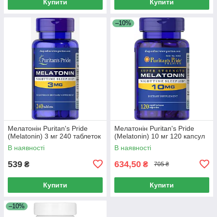
Купити
Купити
–10%
Мелатонін Puritan's Pride
Мелатонін Puritan's Pride
(Melatonin) 3 мг 240 таблеток
(Melatonin) 10 мг 120 капсул
В наявності
В наявності
539
634,50
₴
₴
705 ₴
Купити
Купити
–10%