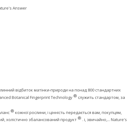
ature's Answer
линний відбиток матінки-природи на понад 800 стандартних
®
nced Botanical Fingerprint Technology
служить стандартом, за
®
аланс
кожної рослини, і цінність передається вам, покупцям,
®
ний, холістично збалансований продукт
. і, звичайно,... Nature's