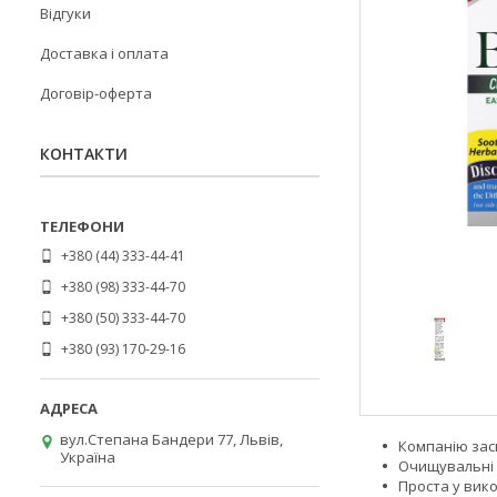
Відгуки
Доставка і оплата
Договір-оферта
КОНТАКТИ
+380 (44) 333-44-41
+380 (98) 333-44-70
+380 (50) 333-44-70
+380 (93) 170-29-16
вул.Степана Бандери 77, Львів,
Компанію зас
Україна
Очищувальні 
Проста у вик