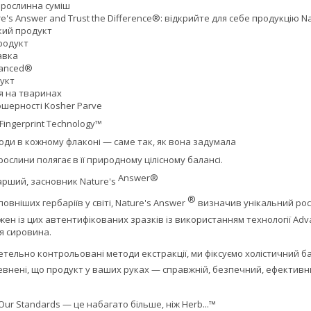
 рослинна суміш
re's Answer and Trust the Difference®: відкрийте для себе продукцію N
кий продукт
родукт
авка
alanced®
укт
я на тваринах
ошерності Kosher Parve
Fingerprint Technology™
оди в кожному флаконі — саме так, як вона задумала
рослини полягає в її природному цілісному балансі.
Answer®
арший, засновник Nature's
®
овніших гербаріїв у світі, Nature's Answer
визначив унікальний рос
жен із цих автентифікованих зразків із використанням технології Adva
я сировина.
тельно контрольовані методи екстракції, ми фіксуємо холістичний б
певнені, що продукт у ваших руках — справжній, безпечний, ефектив
 Our Standards — це набагато більше, ніж Herb...™