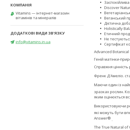
Заспокійлива
Discover Natu
Вегетаріансь
Vitamins — інтернет-магазин
вітамінів та мінералів
Веганський п
Дієтична доб
Holistically B
Етичний прод
Не тестуютьс
info@vitamins.in.ua
Сертифікат к
Advanced Botanical 
Геній матінки-прир
Справжня цінність 
Френк Д'Амеліо. ст
Маючи один із найп
зразках рослин. Ко
яким оцінюється вс
Використовуючи ре
які можуть бути в
Answer®
.
The True Natural of