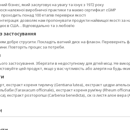
ий бізнес, який заслуговує на увагу та існує з 1972 року
ося належної виробничої практики та маємо сертифікат cGMP
проходить понад 100 етапів перевірки якості
нтеграція: дозволяє нам пропонувати продукти найвищої якості за 
цює в США… Відповідально та з любов’ю
із застосування
м добре струсити. Покладіть ватний диск на флакон. Переверніть фл
ини. Повторіть процес за потреби.
я
ього застосування. Зберігати в недоступному для дітей місці. Не ви
стовуйте цей продукт, якщо у вас чутливість або алергія на будь-який 
ти
т, екстракт кореня тирличу (Gentiana lutea)., екстракт цедри апельсин
ьбаби (Taraxacum officinale)., екстракт кореня рум’яну (Rheum officinale
ca), екстракт розторопші (Carbenia benedicta)., сік із листя алое вера (
И
ути