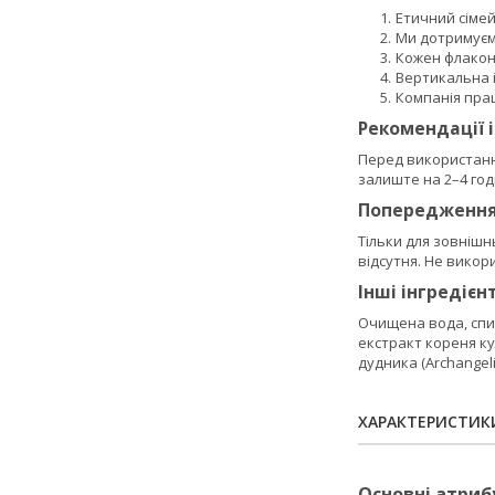
Етичний сімейн
Ми дотримуєм
Кожен флакон 
Вертикальна і
Компанія пра
Рекомендації 
Перед використання
залиште на 2–4 год
Попередженн
Тільки для зовнішн
відсутня. Не викори
Інші інгредієн
Очищена вода, спир
екстракт кореня кул
дудника (Archangeli
ХАРАКТЕРИСТИК
Основні атриб