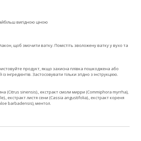
найбільш вигідною ціною
акон, щоб змочити ватку. Помістіть зволожену ватку у вухо та
користовуйте продукт, якщо захисна плівка пошкоджена або
із інгредієнтів. Застосовувати тільки згідно з інструкцією.
а (Citrus sinensis)., екстракт смоли мирри (Commiphora myrrha),
)., екстракт листя сени (Cassia angustifolia)., екстракт кореня
Aloe barbadensis), ментол.