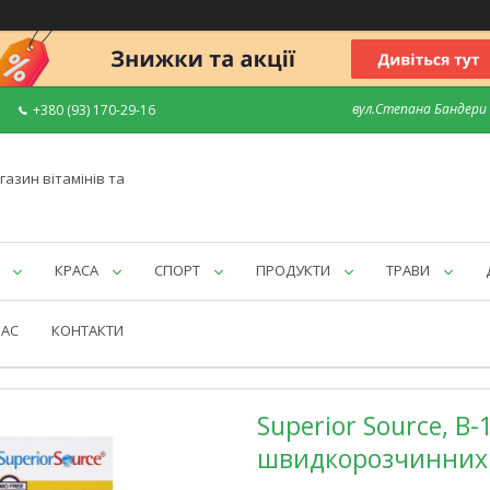
вул.Степана Бандери 7
+380 (93) 170-29-16
газин вітамінів та
КРАСА
СПОРТ
ПРОДУКТИ
ТРАВИ
НАС
КОНТАКТИ
Superior Source, B-
швидкорозчинних т