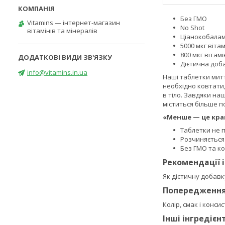
Без ГМО
Vitamins — інтернет-магазин
No Shot
вітамінів та мінералів
Ціанокобалам
5000 мкг вітам
800 мкг вітамі
Дієтична доб
info@vitamins.in.ua
Наші таблетки мит
необхідно ковтати,
в тіло. Завдяки на
міститься більше 
«Менше — це кра
Таблетки не 
Розчиняється
Без ГМО та к
Рекомендації 
Як дієтичну добавк
Попередженн
Колір, смак і конс
Інші інгредієн