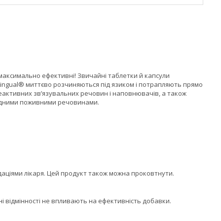
максимально ефективні! Звичайні таблетки й капсули
oLingual® миттєво розчиняються під язиком і потрапляють прямо
еактивних зв’язувальних речовин і наповнювачів, а також
хідними поживними речовинами.
ндаціями лікаря. Цей продукт також можна проковтнути.
дні відмінності не впливають на ефективність добавки.