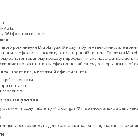
ін
іну B12
ну B6 і фолієвої кислоти
авка
тєвого розчинення MicroLingual® можуть бути невеликими, але вони 
 і вони неефективно всмоктуються в травній системі. Таблетки Micr
шому запатентованому процесу гідросушіння зменшується кількість н
поживних інгредієнтів. Вони ефективно забезпечують організм необ
ще»: Простота, чистота й ефективність
потрібно ковтати
 при контакті
онсервантів
із застосування
у розчиніть одну таблетку MicroLingual® під язиком згідно з рекоме
я
истенція таблеток можуть дещо різнитися залежно від партії. Ці приро
ти