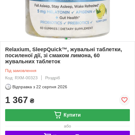
Relaxium, SleepQuick™, жувальні таблетки,
посиленої дії, зі смаком лимона, 60
жувальних таблеток
Під замовлення
Код: RXM-00323
Роздріб
Відправка з
22 серпня 2026
1 367
₴
Купити
або