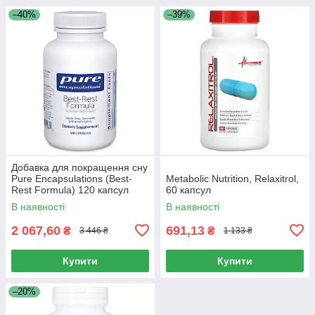
–40%
–39%
Добавка для покращення сну
Pure Encapsulations (Best-
Metabolic Nutrition, Relaxitrol,
Rest Formula) 120 капсул
60 капсул
В наявності
В наявності
2 067,60
691,13
₴
₴
3 446 ₴
1 133 ₴
Купити
Купити
–20%