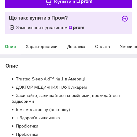
Купити з
Що таке купити з Пром?
Замовлення під захистом
Опис
Характеристики
Доставка
Оплата
Умови п
Опис
Trusted Sleep Aid™ № 1 в Америці
ДОКТОР МЕДИЧНИХ НАУК лікарем
Засинайте, залишайтеся спокійними, прокидайтеся
бадьорими
5 мг мелатоніну (апігеніну).
+ Здоров’я кишечника
Пробіотики
Пребіотики