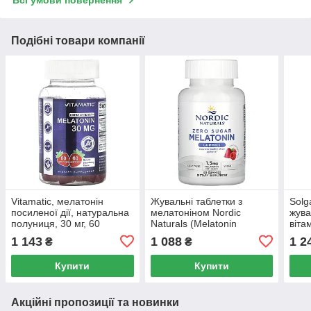
Всі умови повернення
Подібні товари компанії
Vitamatic, мелатонін
Жувальні таблетки з
Solg
посиленої дії, натуральна
мелатоніном Nordic
жува
полуниця, 30 мг, 60
Naturals (Melatonin
віта
жувальних таблеток
Gummies) 1.5 мг 60
1500
1 143
1 088
1 2
₴
₴
жувальних таблеток зі
табл
смаком малини
Купити
Купити
Акційні пропозиції та новинки