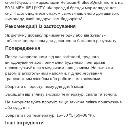
сном! Жувальні мармеладки Relaxium® SleepQuick містять на
50 % МЕНШЕ ЦУКРУ, ніж провідні бренди мармеладок для
сну. Насолоджуйтеся смаком свіжовичавленого домашнього
лимонаду, який подарує вам бадьорість!
Рекомендації із застосування
Як дієтичну добавку приймайте одну або дві жувальні
таблетки перед сном для досягнення бажаного результату.
Попередження
Перед використанням під час вагітності, грудного
вигодовування або приймання будь-яких препаратів
проконсультуйтеся з медичним працівником. Не вживати
разом із алкогольними напоями, під час керування
транспортним засобом або роботи з механізмами.
Зберігати в недоступному для дітей місці.
Захищати від впливу високих температур, світла та вологи.
Не використовуйте продукт, якщо захисна плівка пошкоджена
або відсутня.
Зберігати при температурі 15–30 ℃ (59–86 ºF).
Інші інгредієнти