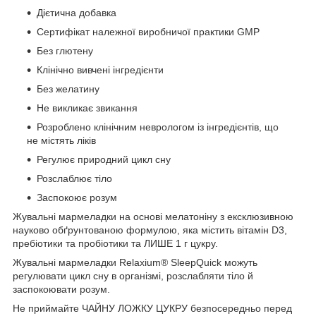
Дієтична добавка
Сертифікат належної виробничої практики GMP
Без глютену
Клінічно вивчені інгредієнти
Без желатину
Не викликає звикання
Розроблено клінічним неврологом із інгредієнтів, що
не містять ліків
Регулює природний цикл сну
Розслаблює тіло
Заспокоює розум
Жувальні мармеладки на основі мелатоніну з ексклюзивною
науково обґрунтованою формулою, яка містить вітамін D3,
пребіотики та пробіотики та ЛИШЕ 1 г цукру.
Жувальні мармеладки Relaxium® SleepQuick можуть
регулювати цикл сну в організмі, розслабляти тіло й
заспокоювати розум.
Не приймайте ЧАЙНУ ЛОЖКУ ЦУКРУ безпосередньо перед