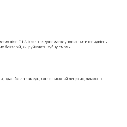
стих лісів США. Ксилітол допомагає уповільнити швидкість і
х бактерій, які руйнують зубну емаль.
ори, аравійська камедь, соняшниковий лецитин, лимонна