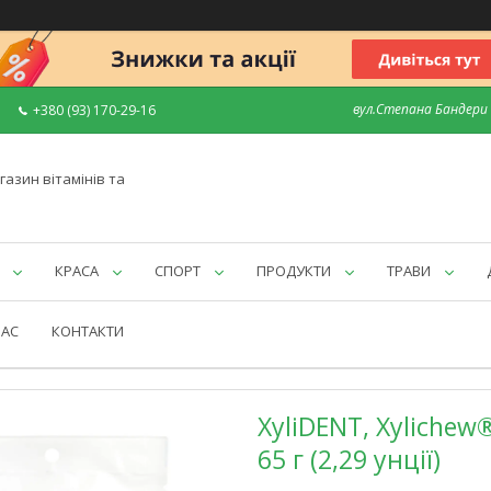
вул.Степана Бандери 7
+380 (93) 170-29-16
газин вітамінів та
КРАСА
СПОРТ
ПРОДУКТИ
ТРАВИ
НАС
КОНТАКТИ
XyliDENT, Xylichew
65 г (2,29 унції)