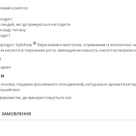
зовий ксилітол
родукт
 людей, які дотримуються кетодієти
оксиду титану
одукт
®
продукт Xylichew
березовим ксилітолом, отриманим із екологічно чи
ня кислоти в порожнині рота, зменшуючи кількість кислотоутворюючи
я
варин!
ти
а основа, гліцерин (рослинного походження), натуральні ароматизат
ський віск.
дприємстві, де використовується соя.
Я ЗАМОВЛЕННЯ