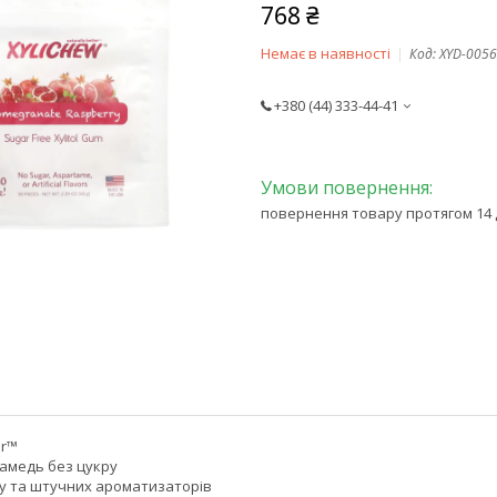
768 ₴
Немає в наявності
Код:
XYD-005
+380 (44) 333-44-41
повернення товару протягом 14 
er™
камедь без цукру
у та штучних ароматизаторів