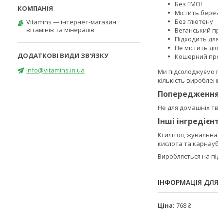
Без ГМО!
Містить бере
Без глютену
Vitamins — інтернет-магазин
вітамінів та мінералів
Веганський п
Підходить для
Не містить ді
Кошерний пр
info@vitamins.in.ua
Ми підсолоджуємо 
кількість вироблен
Попередженн
Не для домашніх т
Інші інгредієн
Ксилітол, жувальн
кислота та карнауб
Виробляється на пі
ІНФОРМАЦІЯ ДЛ
Ціна:
768 ₴