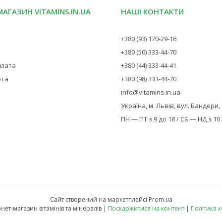
МАГАЗИН VITAMINS.IN.UA
НАШІ КОНТАКТИ
+380 (93) 170-29-16
+380 (50) 333-44-70
плата
+380 (44) 333-44-41
рта
+380 (98) 333-44-70
info@vitamins.in.ua
Україна, м. Львів, вул. Бандери,
ПН — ПТ з 9 до 18 / СБ — НД з 10
Сайт створений на маркетплейсі
Prom.ua
Vitamins — інтернет-магазин вітамінів та мінералів |
Поскаржитися на контент
|
Політика 