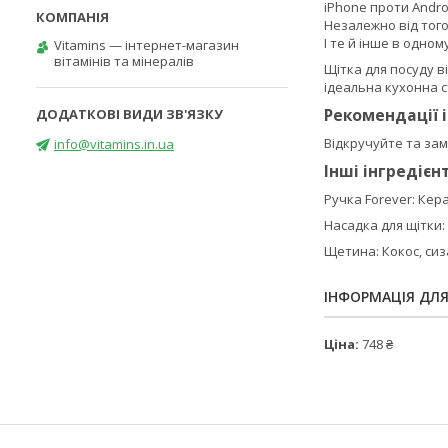
iPhone проти Andro
Незалежно від того
І те й інше в одно
Vitamins — інтернет-магазин
вітамінів та мінералів
Щітка для посуду в
ідеальна кухонна с
Рекомендації 
Відкручуйте та зам
info@vitamins.in.ua
Інші інгредієн
Ручка Forever: Кер
Насадка для щітки:
Щетина: Кокос, сиза
ІНФОРМАЦІЯ ДЛ
Ціна:
748 ₴