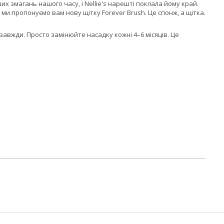
их змагань нашого часу, і Nellie's нарешті поклала йому край.
ми пропонуємо вам нову щітку Forever Brush. Це спонж, а щітка.
 завжди. Просто замінюйте насадку кожні 4–6 місяців. Це