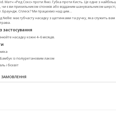
id. Матч «Ред Сокс» проти Янкі. Губка проти Кисть. Це одне з найбільш
, чи є ви прихильником спонжів або відданим шанувальником шерсті, 
му. Браундж. Сплеск? Ми працюємо над цим…
ід Nellie: має губчасту насадку з щетинками та ручку, яка служить вам
трава.
із застосування
інюйте насадку кожні 4–6 місяців.
ти
аміка
 Бамбук із поліуретановим лаком
ль і бісквіт
Я ЗАМОВЛЕННЯ