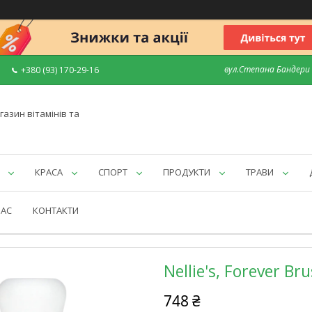
вул.Степана Бандери 7
+380 (93) 170-29-16
газин вітамінів та
КРАСА
СПОРТ
ПРОДУКТИ
ТРАВИ
НАС
КОНТАКТИ
Nellie's, Forever Br
748 ₴