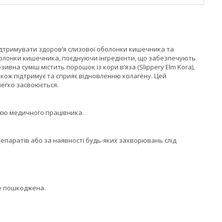
дтримувати здоров’я слизової оболонки кишечника та
оболонки кишечника, поєднуючи інгредієнти, що забезпечують
вна суміш містить порошок із кори в’яза (Slippery Elm Kora),
кож підтримує та сприяє відновленню колагену. Цей
легко засвоюється.
ією медичного працівника.
репаратів або за наявності будь-яких захворювань слід
не пошкоджена.