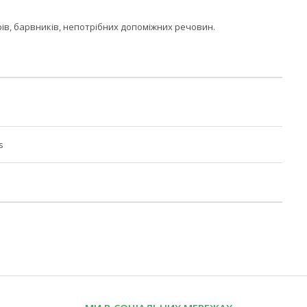
орів, барвників, непотрібних допоміжних речовин.
s