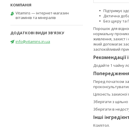
Підтримує здо
Vitamins — інтернет-магазин
Дієтична доб
вітамінів та мінералів
Без цукру та
Порошок для відно
нормальну проникні
живлення, захист і
info@vitamins.in.ua
який допомагає за
заспокійливий при
Рекомендації 
Додайте 1 чайну л
Попередженн
Перед початком зас
проконсультуватися
Цілісність захисної
Зберігати з щільн
Зберігати в недост
Інші інгредієн
Ксилітол.