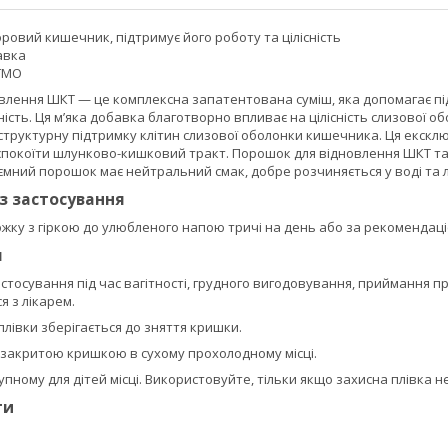
ровий кишечник, підтримує його роботу та цілісність
авка
 ГМО
влення ШКТ — це комплексна запатентована суміш, яка допомагає пі
сть. Ця м’яка добавка благотворно впливає на цілісність слизової 
 структурну підтримку клітин слизової оболонки кишечника. Ця ексклюзи
спокоїти шлунково-кишковий тракт. Порошок для відновлення ШКТ та
ємний порошок має нейтральний смак, добре розчиняється у воді та 
із застосування
ожку з гіркою до улюбленого напою тричі на день або за рекомендац
я
тосування під час вагітності, грудного вигодовування, приймання п
 з лікарем.
 плівки зберігається до зняття кришки.
о закритою кришкою в сухому прохолодному місці.
упному для дітей місці. Використовуйте, тільки якщо захисна плівка 
ти