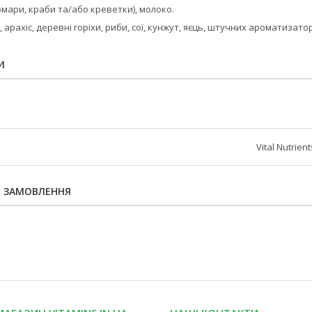
мари, краби та/або креветки), молоко.
, арахіс, деревні горіхи, риби, сої, кунжут, яєць, штучних ароматизат
И
Vital Nutrient
Я ЗАМОВЛЕННЯ