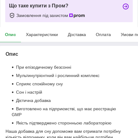
Що таке купити з Пром?
Замовлення під захистом
Опис
Характеристики
Доставка
Оплата
Умови п
Опис
При епізодичному безсонні
Мультинутрієнтний і рослинний комплекс
Сприяє спокійному сну
Сон і настрій
Дієтична добавка
Виготовлено на підприємстві, що має реєстрацію
GMP
Якість підтверджено сторонньою лабораторією
Наша добавка для сну допоможе вам отримати потрібну
кількість відпочинку, коли він вам найбільше потрібен.