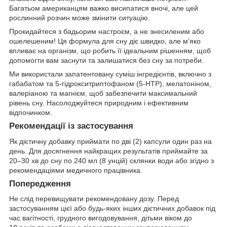
Багатьом американцям важко висипатися вночі, але цей
рослинний розчин може змінити ситуацію.
Прокидайтеся з бадьорим настроєм, а не знесиленим або
ошелешеним! Ця формула для сну діє швидко, але м’яко
впливає на організм, що робить її ідеальним рішенням, щоб
допомогти вам заснути та залишатися без сну за потреби.
Ми використали запатентовану суміш інгредієнтів, включно з
габабатом та 5-гідрокситриптофаном (5-HTP), мелатоніном,
валеріаною та магнієм, щоб забезпечити максимальний
рівень сну. Насолоджуйтеся природним і ефективним
відпочинком.
Рекомендації із застосування
Як дієтичну добавку приймати по дві (2) капсули один раз на
день. Для досягнення найкращих результатів приймайте за
20–30 хв до сну по 240 мл (8 унцій) склянки води або згідно з
рекомендаціями медичного працівника.
Попередження
Не слід перевищувати рекомендовану дозу. Перед
застосуванням цієї або будь-яких інших дієтичних добавок під
час вагітності, грудного вигодовування, дітьми віком до