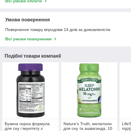
Всі умови оплати
Умови повернення
Повернення товару впродовж 14 днів за домовленістю
Всі умови повернення
Подібні товари компанії
Бузина чорна формула
Nature's Truth, мелатонін
Life
для сну і імунітету з
для сну та ашваганда, 10
підт