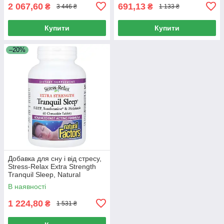
2 067,60
691,13
₴
₴
3 446 ₴
1 133 ₴
Купити
Купити
–20%
Добавка для сну і від стресу,
Stress-Relax Extra Strength
Tranquil Sleep, Natural
Factors, 60 жувальних
В наявності
таблеток
1 224,80
₴
1 531 ₴