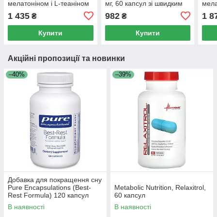
мелатоніном і L-теаніном
мг, 60 капсул зі швидким
мела
Nature's Way (Sambucus
вивільненням (5 мг в 1
капс
1 435
982
1 8
₴
₴
Sleep + Immune with
капсулі)
Melatonin &
Купити
Купити
Акційні пропозиції та новинки
–40%
–39%
Добавка для покращення сну
Pure Encapsulations (Best-
Metabolic Nutrition, Relaxitrol,
Rest Formula) 120 капсул
60 капсул
В наявності
В наявності