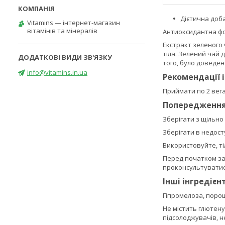
Дієтична доб
Vitamins — інтернет-магазин
вітамінів та мінералів
Антиоксидантна фор
Екстракт зеленого
тіла. Зелений чай 
того, було доведен
info@vitamins.in.ua
Рекомендації 
Приймати по 2 вега
Попередженн
Зберігати з щільн
Зберігати в недосту
Використовуйте, т
Перед початком зас
проконсультуватися
Інші інгредієн
Гіпромелоза, порош
Не містить глютену,
підсолоджувачів, 