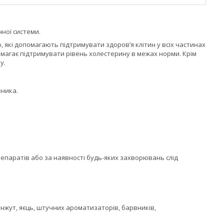
ної системи.
які допомагають підтримувати здоров’я клітин у всіх частинах
омагає підтримувати рівень холестерину в межах норми. Крім
у.
вника.
репаратів або за наявності будь-яких захворювань слід
кунжут, яєць, штучних ароматизаторів, барвників,