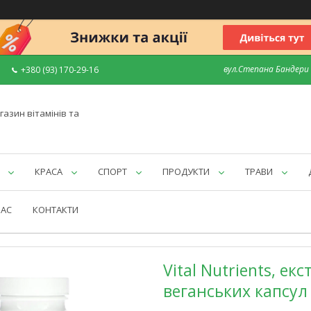
вул.Степана Бандери 7
+380 (93) 170-29-16
газин вітамінів та
КРАСА
СПОРТ
ПРОДУКТИ
ТРАВИ
НАС
КОНТАКТИ
Vital Nutrients, ек
веганських капсул