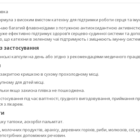
авка
мула з високим вмістом катехіну для підтримки роботи серця та імун
 чаю багатий флавоноїдами з потужною антиоксидантною активністю, 
дуже ефективно підтримує здоров’я серцево-судинної системи та доп
о, що катехіни в зеленому чаї підтримують і зміцнюють імунну систем
із застосування
нські капсули на день або згідно з рекомендаціями медичного праці
я
о закритою кришкою в сухому прохолодному місці.
пному для дітей місці.
ільки якщо захисна плівка не пошкоджена.
тосування під час вагітності, грудного вигодовування, приймання п
 з лікарем.
ти
ку тапіоки, аскорбіл пальмітат.
 молочних продуктів, арахісу, деревних горіхів, риби, молюсків, сої, 
непотрібних допоміжних речовин.