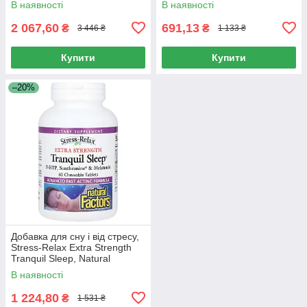
В наявності
В наявності
2 067,60
691,13
₴
₴
3 446 ₴
1 133 ₴
Купити
Купити
–20%
Добавка для сну і від стресу,
Stress-Relax Extra Strength
Tranquil Sleep, Natural
Factors, 60 жувальних
В наявності
таблеток
1 224,80
₴
1 531 ₴