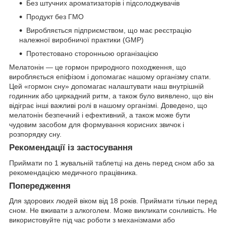
Без штучних ароматизаторів і підсолоджувачів
Продукт без ГМО
Виробляється підприємством, що має реєстрацію
належної виробничої практики (GMP)
Протестовано сторонньою організацією
Мелатонін — це гормон природного походження, що
виробляється епіфізом і допомагає нашому організму спати.
Цей «гормон сну» допомагає налаштувати наш внутрішній
годинник або циркадний ритм, а також було виявлено, що він
відіграє інші важливі ролі в нашому організмі. Доведено, що
мелатонін безпечний і ефективний, а також може бути
чудовим засобом для формування корисних звичок і
розпорядку сну.
Рекомендації із застосування
Приймати по 1 жувальній таблетці на день перед сном або за
рекомендацією медичного працівника.
Попередження
Для здорових людей віком від 18 років. Приймати тільки перед
сном. Не вживати з алкоголем. Може викликати сонливість. Не
використовуйте під час роботи з механізмами або