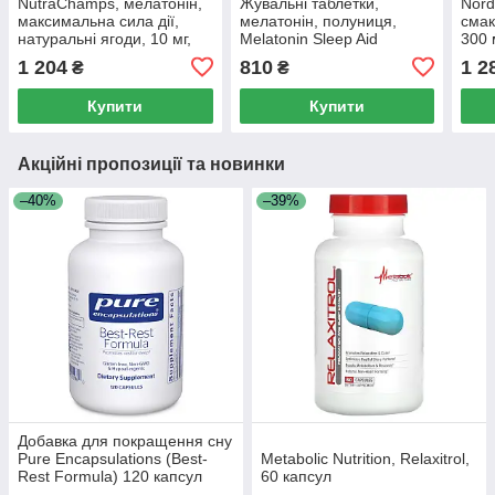
NutraChamps, мелатонін,
Жувальні таблетки,
Nordi
максимальна сила дії,
мелатонін, полуниця,
смак
натуральні ягоди, 10 мг,
Melatonin Sleep Aid
300 
60 веганських жувальних
Gummies, Natrol, 5 мг, 90
марм
1 204
810
1 2
₴
₴
мармеладок (5 мг в 1 шт.)
штук
1 шт.
Купити
Купити
Акційні пропозиції та новинки
–40%
–39%
Добавка для покращення сну
Pure Encapsulations (Best-
Metabolic Nutrition, Relaxitrol,
Rest Formula) 120 капсул
60 капсул