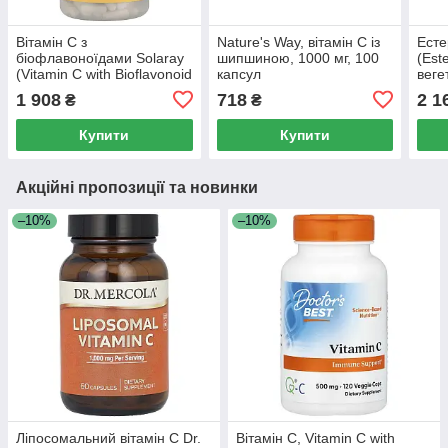
Вітамін C з
Nature's Way, вітамін C із
Есте
біофлавоноїдами Solaray
шипшиною, 1000 мг, 100
(Est
(Vitamin C with Bioflavonoid
капсул
веге
Concentrate) 1000 мг / 50
1 908
718
2 1
₴
₴
мг 250 капсул
Купити
Купити
Акційні пропозиції та новинки
–10%
–10%
Ліпосомальний вітамін С Dr.
Вітамін C, Vitamin C with