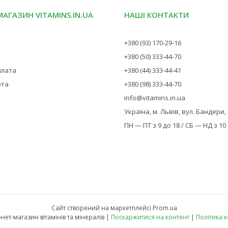
МАГАЗИН VITAMINS.IN.UA
НАШІ КОНТАКТИ
+380 (93) 170-29-16
+380 (50) 333-44-70
плата
+380 (44) 333-44-41
рта
+380 (98) 333-44-70
info@vitamins.in.ua
Україна, м. Львів, вул. Бандери,
ПН — ПТ з 9 до 18 / СБ — НД з 10
Сайт створений на маркетплейсі
Prom.ua
Vitamins — інтернет-магазин вітамінів та мінералів |
Поскаржитися на контент
|
Політика 