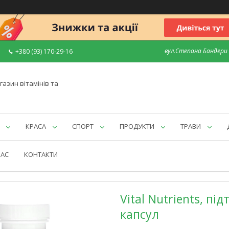
вул.Степана Бандери 7
+380 (93) 170-29-16
газин вітамінів та
КРАСА
СПОРТ
ПРОДУКТИ
ТРАВИ
НАС
КОНТАКТИ
Vital Nutrients, п
капсул