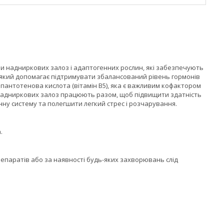
ри надниркових залоз і адаптогенних рослин, які забезпечують
 який допомагає підтримувати збалансований рівень гормонів
пантотенова кислота (вітамін B5), яка є важливим кофактором
ки надниркових залоз працюють разом, щоб підвищити здатність
ну систему та полегшити легкий стрес і розчарування.
.
репаратів або за наявності будь-яких захворювань слід