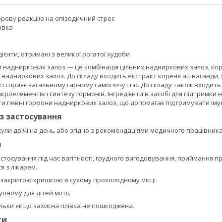
орову реакцію на епізодичний стрес
авка
дієнти, отримані з великої рогатої худоби
и надниркових залоз — це комбінація цільних надниркових залоз, ко
 надниркових залоз. До складу входить екстракт кореня ашваганди,
і сприяє загальному гарному самопочуттю. До складу також входить 
кроелементів і синтезу гормонів. Інгредієнти в засобі для підтрим
и певні гормони надниркових залоз, що допомагає підтримувати імун
із застосування
ули двічі на день або згідно з рекомендаціями медичного працівника
я
тосування під час вагітності, грудного вигодовування, приймання п
 з лікарем.
о закритою кришкою в сухому прохолодному місці.
пному для дітей місці.
ільки якщо захисна плівка не пошкоджена.
ти