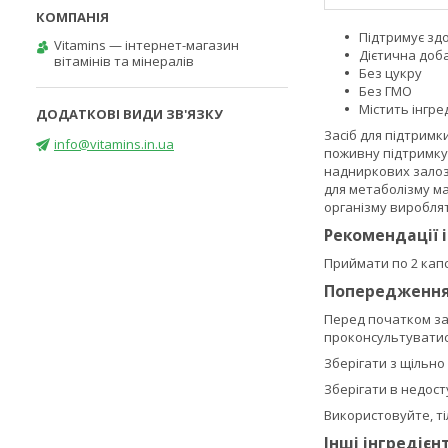
Підтримує зд
Vitamins — інтернет-магазин
Дієтична доб
вітамінів та мінералів
Без цукру
Без ГМО
Містить інгре
Засіб для підтримк
info@vitamins.in.ua
поживну підтримку
надниркових залоз 
для метаболізму ма
організму вироблят
Рекомендації 
Приймати по 2 капс
Попередженн
Перед початком зас
проконсультуватися
Зберігати з щільн
Зберігати в недосту
Використовуйте, т
Інші інгредієн