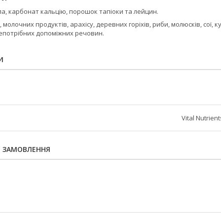
а, карбонат кальцію, порошок тапіоки та лейцин.
 молочних продуктів, арахісу, деревних горіхів, риби, молюсків, сої, 
непотрібних допоміжних речовин.
И
Vital Nutrient
Я ЗАМОВЛЕННЯ