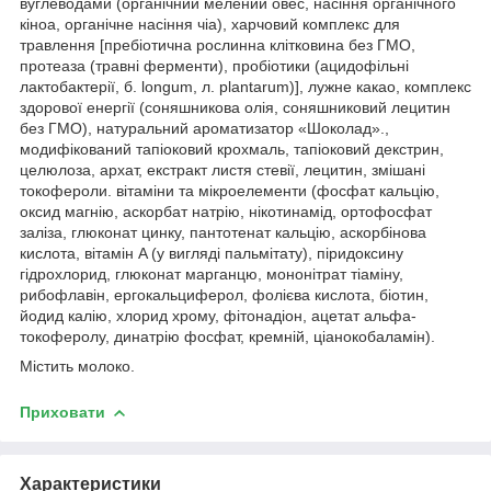
вуглеводами (органічний мелений овес, насіння органічного
кіноа, органічне насіння чіа), харчовий комплекс для
травлення [пребіотична рослинна клітковина без ГМО,
протеаза (травні ферменти), пробіотики (ацидофільні
лактобактерії, б. longum, л. plantarum)], лужне какао, комплекс
здорової енергії (соняшникова олія, соняшниковий лецитин
без ГМО), натуральний ароматизатор «Шоколад».,
модифікований тапіоковий крохмаль, тапіоковий декстрин,
целюлоза, архат, екстракт листя стевії, лецитин, змішані
токофероли. вітаміни та мікроелементи (фосфат кальцію,
оксид магнію, аскорбат натрію, нікотинамід, ортофосфат
заліза, глюконат цинку, пантотенат кальцію, аскорбінова
кислота, вітамін A (у вигляді пальмітату), піридоксину
гідрохлорид, глюконат марганцю, мононітрат тіаміну,
рибофлавін, ергокальциферол, фолієва кислота, біотин,
йодид калію, хлорид хрому, фітонадіон, ацетат альфа-
токоферолу, динатрію фосфат, кремній, ціанокобаламін).
Містить молоко.
Приховати
Характеристики