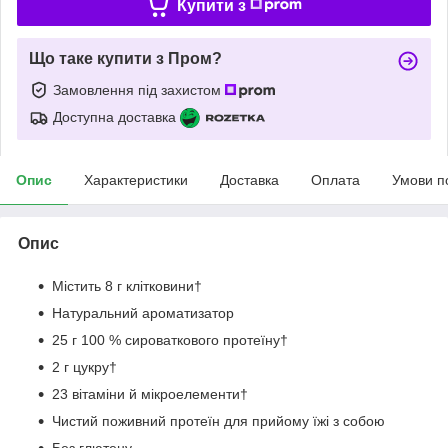
Купити з
Що таке купити з Пром?
Замовлення під захистом
Доступна доставка
Опис
Характеристики
Доставка
Оплата
Умови п
Опис
Містить 8 г клітковини†
Натуральний ароматизатор
25 г 100 % сироваткового протеїну†
2 г цукру†
23 вітаміни й мікроелементи†
Чистий поживний протеїн для прийому їжі з собою
Без глютену