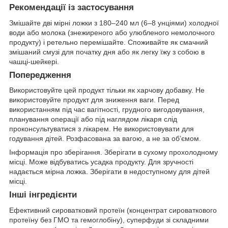
Рекомендації із застосування
Змішайте дві мірні ложки з 180–240 мл (6–8 унціями) холодної
води або молока (знежиреного або улюбленого немолочного
продукту) і ретельно перемішайте. Споживайте як смачний
змішаний смузі для початку дня або як легку їжу з собою в
чашці-шейкері.
Попередження
Використовуйте цей продукт тільки як харчову добавку. Не
використовуйте продукт для зниження ваги. Перед
використанням під час вагітності, грудного вигодовування,
планування операції або під наглядом лікаря слід
проконсультуватися з лікарем. Не використовувати для
годування дітей. Розфасована за вагою, а не за об’ємом.
Інформація про зберігання. Зберігати в сухому прохолодному
місці. Може відбуватись усадка продукту. Для зручності
надається мірна ложка. Зберігати в недоступному для дітей
місці.
Інші інгредієнти
Ефективний сироватковий протеїн (концентрат сироваткового
протеїну без ГМО та гемоглобіну), суперфуди зі складними