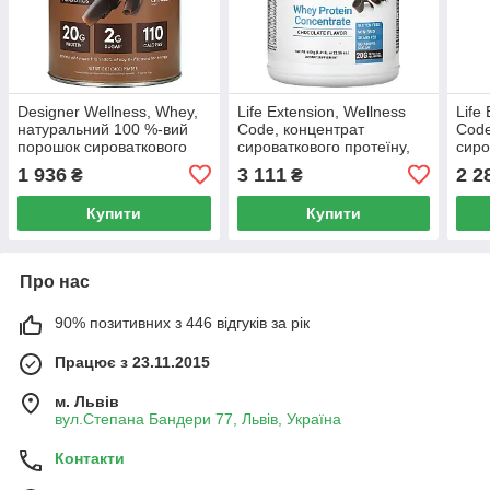
Designer Wellness, Whey,
Life Extension, Wellness
Life
натуральний 100 %-вий
Code, концентрат
Code
порошок сироваткового
сироваткового протеїну,
сиро
протеїну, вишуканий
шоколад, 640 г (1,41
шоко
1 936
3 111
2 2
₴
₴
шоколад, 340 г (12 унцій)
фунта)
фунт
Купити
Купити
Про нас
90% позитивних з 446 відгуків за рік
Працює з 23.11.2015
м. Львів
вул.Степана Бандери 77, Львів, Україна
Контакти