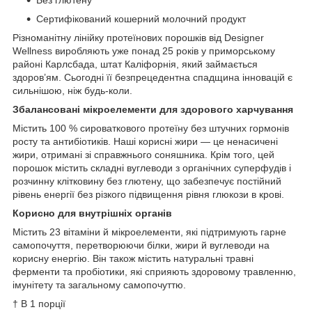
Сертифікований кошерний молочний продукт
Різноманітну лінійку протеїнових порошків від Designer
Wellness виробляють уже понад 25 років у приморському
районі Карлсбада, штат Каліфорнія, який займається
здоров’ям. Сьогодні її безпрецедентна спадщина інновацій є
сильнішою, ніж будь-коли.
Збалансовані мікроелементи для здорового харчування
Містить 100 % сироваткового протеїну без штучних гормонів
росту та антибіотиків. Наші корисні жири — це ненасичені
жири, отримані зі справжнього соняшника. Крім того, цей
порошок містить складні вуглеводи з органічних суперфудів і
розчинну клітковину без глютену, що забезпечує постійний
рівень енергії без різкого підвищення рівня глюкози в крові.
Корисно для внутрішніх органів
Містить 23 вітаміни й мікроелементи, які підтримують гарне
самопочуття, перетворюючи білки, жири й вуглеводи на
корисну енергію. Він також містить натуральні травні
ферменти та пробіотики, які сприяють здоровому травленню,
імунітету та загальному самопочуттю.
† В 1 порції