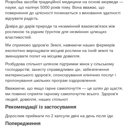
Розробка засобів традиційної медицини на основі аюрведи —
науки, що налічує 5000 років тому. Вона вважає, що
повернення до цілісності починається з виховання здатності
відчувати радість.
Довіра до дарів природи та незамінний взаємозв’язок між
рослиною та рідним ґрунтом для незмінних цілющих
властивостей.
Ми сприяємо здоров’ю Землі, навчаючи наших фермерів
екологічно вирощувати місцеві рослини на їхній землі та
зменшувати попит на місцеве довкілля.
Розбудова спільнот шляхом підтримки жінок у сільському
господарстві, захисту справедливих цін, забезпечення
материнського здоров’я, спонсорування клінічних послуг і
пропонування шкільних програм оздоровлення.
Вважаючи, що якщо гарне самопочуття — це шлях до щастя,
ми повинні сприяти гарному самопочуттю всього. Здоров’я
людей, довкілля, наших спільнот.
Рекомендації із застосування
Дорослим приймати по 2 капсули двічі на день після їди.
Попередження