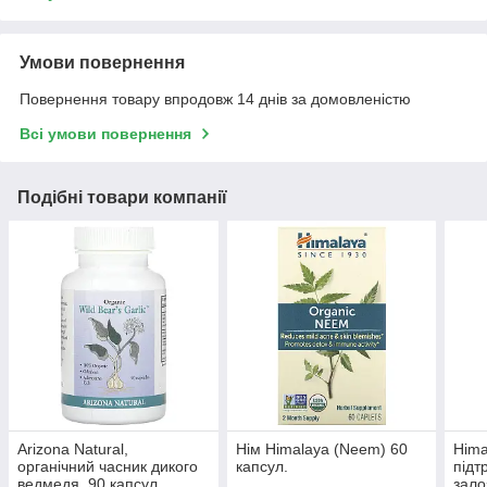
Умови повернення
Повернення товару впродовж 14 днів за домовленістю
Всі умови повернення
Подібні товари компанії
Arizona Natural,
Нім Himalaya (Neem) 60
Hima
органічний часник дикого
капсул.
підт
ведмедя, 90 капсул
зало