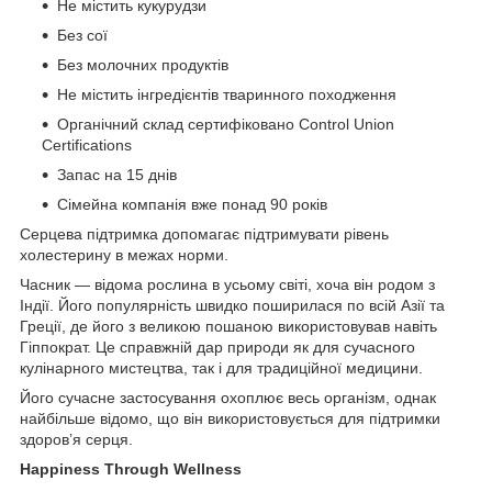
Не містить кукурудзи
Без сої
Без молочних продуктів
Не містить інгредієнтів тваринного походження
Органічний склад сертифіковано Control Union
Certifications
Запас на 15 днів
Сімейна компанія вже понад 90 років
Серцева підтримка допомагає підтримувати рівень
холестерину в межах норми.
Часник — відома рослина в усьому світі, хоча він родом з
Індії. Його популярність швидко поширилася по всій Азії та
Греції, де його з великою пошаною використовував навіть
Гіппократ. Це справжній дар природи як для сучасного
кулінарного мистецтва, так і для традиційної медицини.
Його сучасне застосування охоплює весь організм, однак
найбільше відомо, що він використовується для підтримки
здоров’я серця.
Happiness Through Wellness