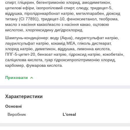
спирт, гліцерин, бегентримонію хлорид, амодиметикон,
цетилові ефіри, ізопропіловий спирт, слюду, тридецет-5,
віддушка, піролідонкарбонат натрію, метилпарабен, діоксид
титану (CI 77891), тридецет-10, феноксиетанол, теоброма,
масло з насіння какао/масло з насіння какао, оцтовою
кислотою, хлоргексидину дигідрохлорид.
Шампунь-кондиціонер: воду (Aqua), лауретсульфат натрію,
лаурилсульфат натрію, кокамід МЕА, гліколь дистеарат,
хлорид натрію, диметикон, віддушка, лимонна кислота,
ППГ-5-цетет-20, бензоат натрію, гідроксид натрію, кокобетаїн,
саліцилова кислота, гуар гідроксипропілтримонію хлорид,
карбомер, фумарова кислота.
Приховати
Характеристики
Основні
Виробник
L'oreal