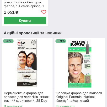
різностороння блискуча
фарба, S1 смокі-срібло, 1
нанесення
1 651
₴
Купити
Акційні пропозиції та новинки
–39%
–29%
Перманентна фарба для
Чоловіча фарба для волосся
волосся для чоловіків і жінок,
Original Formula, відтінок
темний коричневий, 28 Day
блонд / найсвітліший
Touch Ups, Medium Brown,
коричневий H-15, Just for
В наявності
В наявності