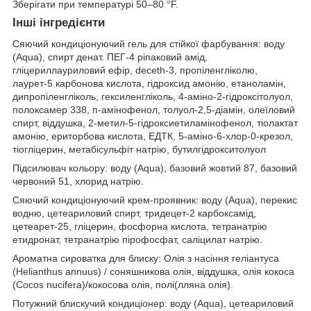
Зберігати при температурі 50–80 °F.
Інші інгредієнти
Сяючий кондиціонуючий гель для стійкої фарбування: воду
(Aqua), спирт денат. ПЕГ-4 ріпаковий амід,
гліцериллауриловий ефір, deceth-3, пропіленгліколю,
лаурет-5 карбонова кислота, гідроксид амонію, етаноламін,
дипропіленгліколь, гексиленгліколь, 4-аміно-2-гідроксітолуол,
полоксамер 338, п-амінофенол, толуол-2,5-діамін, олеїловий
спирт, віддушка, 2-метил-5-гідроксиетиламінофенол, тіолактат
амонію, ериторбова кислота, ЕДТК, 5-аміно-6-хлор-0-крезол,
тіогліцерин, метабісульфіт натрію, бутилгідрокситолуол
Підсилювач кольору: воду (Aqua), базовий жовтий 87, базовий
червоний 51, хлорид натрію.
Сяючий кондиціонуючий крем-проявник: воду (Aqua), перекис
водню, цетеариловий спирт, тридецет-2 карбоксамід,
цетеарет-25, гліцерин, фосфорна кислота, тетранатрію
етидронат, тетранатрію пірофосфат, саліцилат натрію.
Ароматна сироватка для блиску: Олія з насіння геліантуса
(Helianthus annuus) / соняшникова олія, віддушка, олія кокоса
(Cocos nucifera)/кокосова олія, полі(лляна олія).
Потужний блискучий кондиціонер: воду (Aqua), цетеариловий