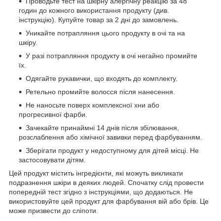
Проводьте тест на шкірну алергічну реакцію за 48
годин до кожного використання продукту (див.
інструкцію). Купуйте товар за 2 дні до замовлень.
Уникайте потрапляння цього продукту в очі та на
шкіру.
У разі потрапляння продукту в очі негайно промийте
їх.
Одягайте рукавички, що входять до комплекту.
Ретельно промийте волосся після нанесення.
Не наносьте поверх комплексної хни або
прогресивної фарби.
Зачекайте принаймні 14 днів після збілювання,
розслаблення або хімічної завивки перед фарбуванням.
Зберігати продукт у недоступному для дітей місці. Не
застосовувати дітям.
Цей продукт містить інгредієнти, які можуть викликати
подразнення шкіри в деяких людей. Спочатку слід провести
попередній тест згідно з інструкціями, що додаються. Не
використовуйте цей продукт для фарбування вій або брів. Це
може призвести до сліпоти.