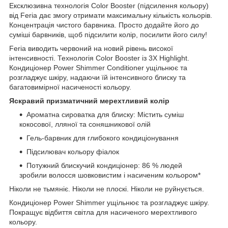
Ексклюзивна технологія Color Booster (підсилення кольору)
від Feria дає змогу отримати максимальну кількість кольорів.
Концентрація чистого барвника. Просто додайте його до
суміші барвників, щоб підсилити колір, посилити його силу!
Feria виводить червоний на новий рівень високої
інтенсивності. Технологія Color Booster із 3X Highlight.
Кондиціонер Power Shimmer Conditioner ущільнює та
розгладжує шкіру, надаючи їй інтенсивного блиску та
багатовимірної насиченості кольору.
Яскравий призматичний мерехтливий колір
Ароматна сироватка для блиску: Містить суміш
кокосової, лляної та соняшникової олій
Гель-барвник для глибокого кондиціонування
Підсилювач кольору фіалок
Потужний блискучий кондиціонер: 86 % людей
зробили волосся шовковистим і насиченим кольором*
Ніколи не тьмяніє. Ніколи не плоскі. Ніколи не руйнується.
Кондиціонер Power Shimmer ущільнює та розгладжує шкіру.
Покращує відбиття світла для насиченого мерехтливого
кольору.