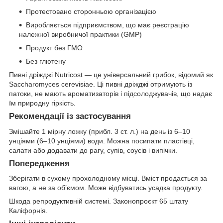
Протестовано сторонньою організацією
Виробляється підприємством, що має реєстрацію
належної виробничої практики (GMP)
Продукт без ГМО
Без глютену
Пивні дріжджі Nutricost — це універсальний грибок, відомий як
Saccharomyces cerevisiae. Ці пивні дріжджі отримують із
патоки, не мають ароматизаторів і підсолоджувачів, що надає
їм природну гіркість.
Рекомендації із застосування
Змішайте 1 мірну ложку (прибл. 3 ст. л.) на день із 6–10
унціями (6–10 унціями) води. Можна посипати пластівці,
салати або додавати до рагу, супів, соусів і випічки.
Попередження
Зберігати в сухому прохолодному місці. Вміст продається за
вагою, а не за об’ємом. Може відбуватись усадка продукту.
Шкода репродуктивній системі. Законопроєкт 65 штату
Каліфорнія.