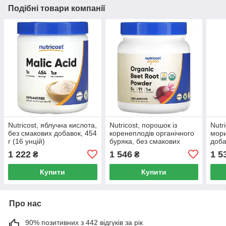
Подібні товари компанії
Nutricost, яблучна кислота,
Nutricost, порошок із
Nutr
без смакових добавок, 454
коренеплодів органічного
мори
г (16 унцій)
буряка, без смакових
доба
добавок, 454 г (16 унцій)
1 222
1 546
1 5
₴
₴
Купити
Купити
Про нас
90% позитивних з 442 відгуків за рік