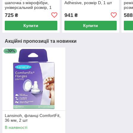
шапочка з мікрофібри,
Adhesive, розмір D, 1 шт
ремі
універсальний розмір, 1
розм
шт
725
941
588
₴
₴
Купити
Купити
Акційні пропозиції та новинки
–39%
Lansinoh, фланці ComfortFit,
36 мм, 2 шт
В наявності