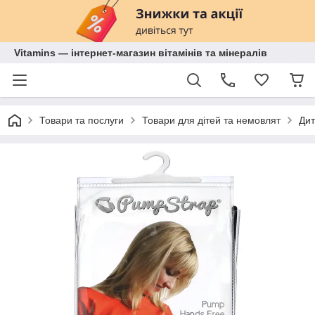
Vitamins — інтернет-магазин вітамінів та мінералів
Товари та послуги
Товари для дітей та немовлят
Дит