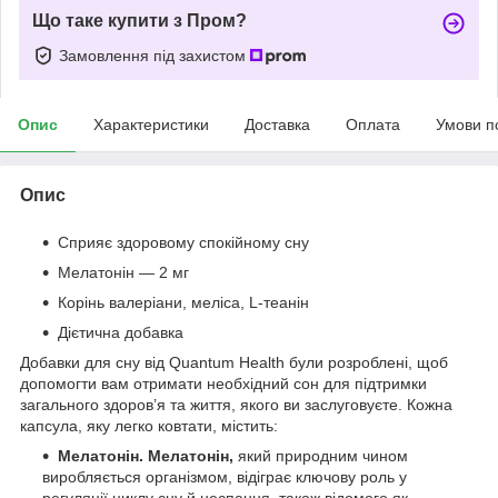
Що таке купити з Пром?
Замовлення під захистом
Опис
Характеристики
Доставка
Оплата
Умови п
Опис
Сприяє здоровому спокійному сну
Мелатонін — 2 мг
Корінь валеріани, меліса, L-теанін
Дієтична добавка
Добавки для сну від Quantum Health були розроблені, щоб
допомогти вам отримати необхідний сон для підтримки
загального здоров’я та життя, якого ви заслуговуєте. Кожна
капсула, яку легко ковтати, містить:
Мелатонін. Мелатонін,
який природним чином
виробляється організмом, відіграє ключову роль у
регуляції циклу сну й неспання, також відомого як