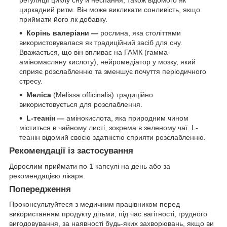
циркадний ритм. Він може викликати сонливість, якщо
приймати його як добавку.
Корінь валеріани —
рослина, яка століттями
використовувалася як традиційний засіб для сну.
Вважається, що він впливає на ГАМК (гамма-
аміномасляну кислоту), нейромедіатор у мозку, який
сприяє розслабленню та зменшує почуття періодичного
стресу.
Меліса
(Melissa officinalis) традиційно
використовується для розслаблення.
L-теанін —
амінокислота, яка природним чином
міститься в чайному листі, зокрема в зеленому чаї. L-
теанін відомий своєю здатністю сприяти розслабленню.
Рекомендації із застосування
Дорослим приймати по 1 капсулі на день або за
рекомендацією лікаря.
Попередження
Проконсультуйтеся з медичним працівником перед
використанням продукту дітьми, під час вагітності, грудного
вигодовування, за наявності будь-яких захворювань, якщо ви