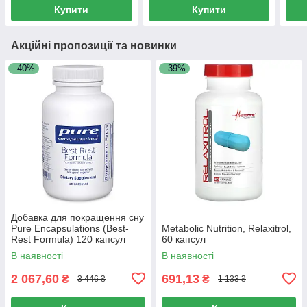
Melatonin &
Купити
Купити
Акційні пропозиції та новинки
–40%
–39%
Добавка для покращення сну
Pure Encapsulations (Best-
Metabolic Nutrition, Relaxitrol,
Rest Formula) 120 капсул
60 капсул
В наявності
В наявності
2 067,60
691,13
₴
₴
3 446 ₴
1 133 ₴