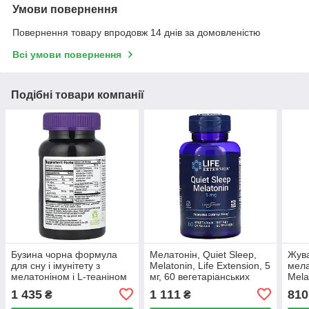
Умови повернення
Повернення товару впродовж 14 днів за домовленістю
Всі умови повернення
Подібні товари компанії
Бузина чорна формула
Мелатонін, Quiet Sleep,
Жува
для сну і імунітету з
Melatonin, Life Extension, 5
мела
мелатоніном і L-теаніном
мг, 60 вегетаріанських
Mela
Nature's Way (Sambucus
капсул
Gumm
1 435
1 111
810
₴
₴
Sleep + Immune with
штук