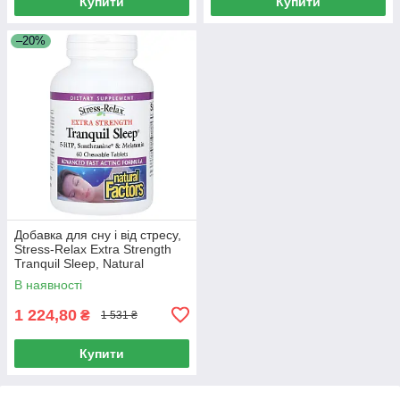
Купити
Купити
–20%
Добавка для сну і від стресу,
Stress-Relax Extra Strength
Tranquil Sleep, Natural
Factors, 60 жувальних
В наявності
таблеток
1 224,80
₴
1 531 ₴
Купити