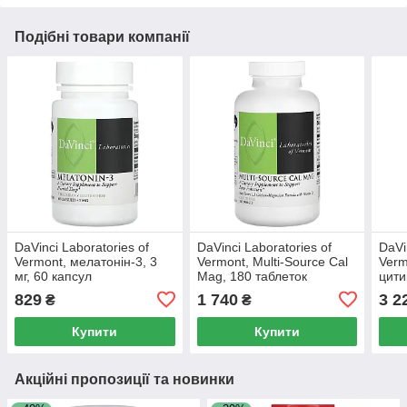
Подібні товари компанії
DaVinci Laboratories of
DaVinci Laboratories of
DaVi
Vermont, мелатонін-3, 3
Vermont, Multi-Source Cal
Verm
мг, 60 капсул
Mag, 180 таблеток
цити
60 м
829
1 740
3 2
₴
₴
Купити
Купити
Акційні пропозиції та новинки