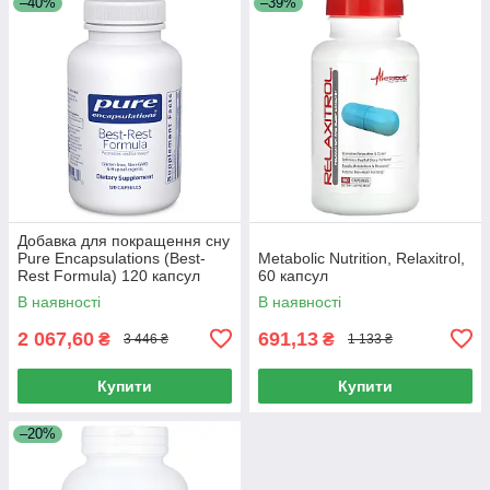
–40%
–39%
Добавка для покращення сну
Pure Encapsulations (Best-
Metabolic Nutrition, Relaxitrol,
Rest Formula) 120 капсул
60 капсул
В наявності
В наявності
2 067,60
691,13
₴
₴
3 446 ₴
1 133 ₴
Купити
Купити
–20%