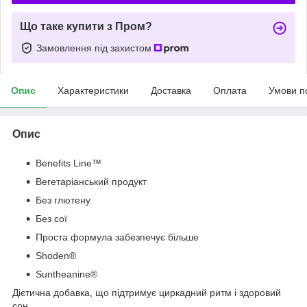
Що таке купити з Пром?
Замовлення під захистом
Опис
Характеристики
Доставка
Оплата
Умови п
Опис
Benefits Line™
Вегетаріанський продукт
Без глютену
Без сої
Проста формула забезпечує більше
Shoden®
Suntheanine®
Дієтична добавка, що підтримує циркадний ритм і здоровий
сон.