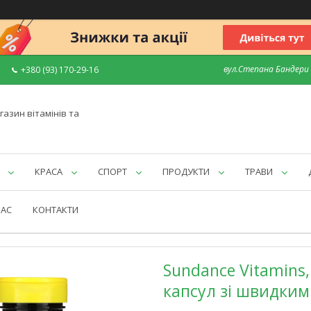
вул.Степана Бандери 7
+380 (93) 170-29-16
газин вітамінів та
КРАСА
СПОРТ
ПРОДУКТИ
ТРАВИ
НАС
КОНТАКТИ
Sundance Vitamins,
капсул зі швидки