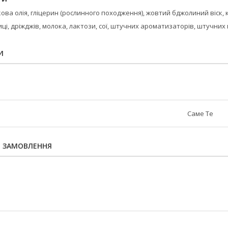
ва олія, гліцерин (рослинного походження), жовтий бджолиний віск, 
ці, дріжджів, молока, лактози, сої, штучних ароматизаторів, штучних
И
Саме Те
Я ЗАМОВЛЕННЯ