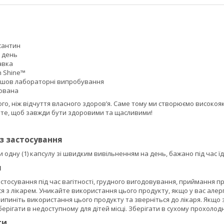
сантин
а день
авка
th Shine™
йшов лабораторні випробування
тована
го, ніж відчуття власного здоров’я. Саме тому ми створюємо високоя
а те, щоб завжди бути здоровими та щасливими!
із застосування
одну (1) капсулу зі швидким вивільненням на день, бажано під час їд
я
тосування під час вагітності, грудного вигодовування, приймання п
 з лікарем. Уникайте використання цього продукту, якщо у вас алерг
ипиніть використання цього продукту та зверніться до лікаря. Якщо
ерігати в недоступному для дітей місці. Зберігати в сухому прохолодн
ти