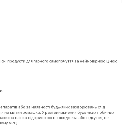
кісні продукти для гарного самопочуття за неймовірною ціною.
и.
репаратів або за наявності будь-яких захворювань слід
ія на квітки ромашки. У разі виникнення будь-яких побічних
 захисна плівка під кришкою пошкоджена або відсутня, не
ому місці.