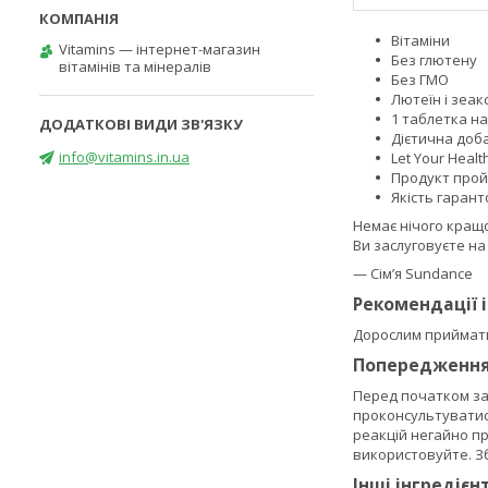
Вітаміни
Vitamins — інтернет-магазин
Без глютену
вітамінів та мінералів
Без ГМО
Лютеїн і зеак
1 таблетка н
Дієтична доб
info@vitamins.in.ua
Let Your Heal
Продукт про
Якість гаран
Немає нічого кращо
Ви заслуговуєте н
— Сім’я Sundance
Рекомендації 
Дорослим приймати 
Попередженн
Перед початком зас
проконсультуватися
реакцій негайно пр
використовуйте. Зб
Інші інгредієн