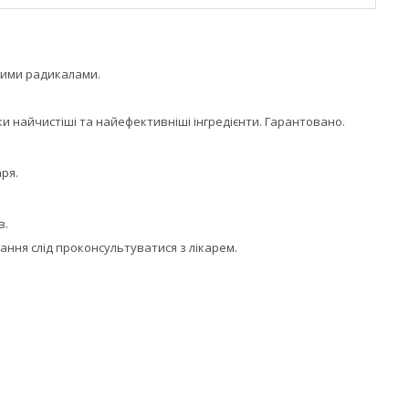
ними радикалами.
ки найчистіші та найефективніші інгредієнти. Гарантовано.
аря.
в.
ання слід проконсультуватися з лікарем.