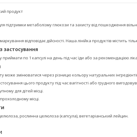
кий продукт
для підтримки метаболізму глюкози та захисту від пошкодження віль
маркування відповідає дійсності. Наша лінійка продуктів містить тіль
із застосування
у приймати по 1 капсулі на день під час їди або за рекомендацією лік
я
ту може змінюватися через різницю кольору натуральних інгредієнті
тосування цього продукту під час вагітності або грудного вигодовув
пному для дітей місці.
 прохолодному місці.
ти
елюлоза, рослинна целюлоза (капсула), вегетаріанський лейцин.
И