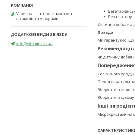
Вегетаріансь
Vitamins — інтернет-магазин
Без глютену
вітамінів та мінералів
Дієтична добавка 
Правда
Ми гарантуємо, що 
info@vitamins.in.ua
Рекомендації 
Як дієтичну добавк
Попередженн
Колір цього продук
Перед початком зас
Зберігати в недосту
Зберігати в сухому
Інші інгредієн
Мікрокристалічна ц
ХАРАКТЕРИСТИК