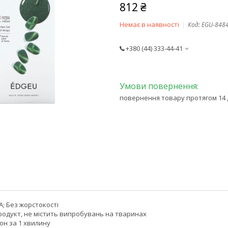
812 ₴
Немає в наявності
Код:
EGU-848
+380 (44) 333-44-41
повернення товару протягом 14 
; Без жорстокості
родукт, не містить випробувань на тваринах
он за 1 хвилину