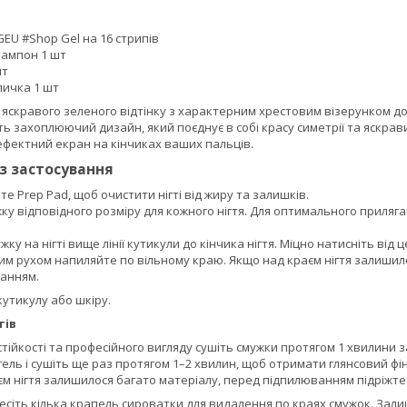
GEU #Shop Gel на 16 стрипів
тампон 1 шт
шт
личка 1 шт
ів яскравого зеленого відтінку з характерним хрестовим візерунком до
ь захоплюючий дизайн, який поєднує в собі красу симетрії та яскравий
ефектний екран на кінчиках ваших пальців.
із застосування
е Prep Pad, щоб очистити нігті від жиру та залишків.
ку відповідного розміру для кожного нігтя. Для оптимального приляг
жку на нігті вище лінії кутикули до кінчика нігтя. Міцно натисніть від ц
м рухом напиляйте по вільному краю. Якщо над краєм нігтя залишило
анням.
кутикулу або шкіру.
тів
стійкості та професійного вигляду сушіть смужки протягом 1 хвилини 
гель і сушіть ще раз протягом 1–2 хвилин, щоб отримати глянсовий фін
м нігтя залишилося багато матеріалу, перед підпилюванням підріжте
есіть кілька крапель сироватки для видалення по краях смужок. Залиш