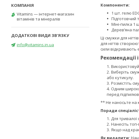
Компоненти:
1 шт. гелю ED
Vitamins — інтернет-магазин
Підготовчий 
вітамінів та мінералів
Міні-пилка 1 
Дерев’яна па
Ці смужки для нігт
для нігтів створюют
info@vitamins.in.ua
сили відкривають 
Рекомендації 
Використовуйт
Виберіть смуж
або кутикулу.
Розмістіть сму
Одним широки
перед підпилюв
** Не наносьте на 
Поради спеціаліс
Для тривалої 
Нанесіть топ-
Якщо над крає
Як видалити:
Нан