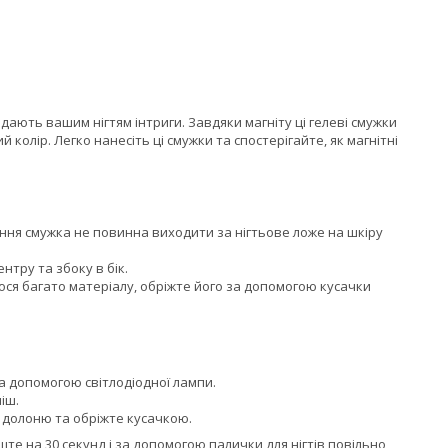
дають вашим нігтям інтриги. Завдяки магніту ці гелеві смужки
 колір. Легко нанесіть ці смужки та спостерігайте, як магнітні
ання смужка не повинна виходити за нігтьове ложе на шкіру
ентру та збоку в бік.
ся багато матеріалу, обріжте його за допомогою кусачки
за допомогою світлодіодної лампи.
іш.
 долоню та обріжте кусачкою.
те на 30 секунд і за допомогою палички для нігтів повільно