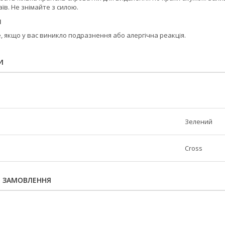
аїв. Не знімайте з силою.
я
 якщо у вас виникло подразнення або алергічна реакція.
И
Зелений
Cross
Я ЗАМОВЛЕННЯ