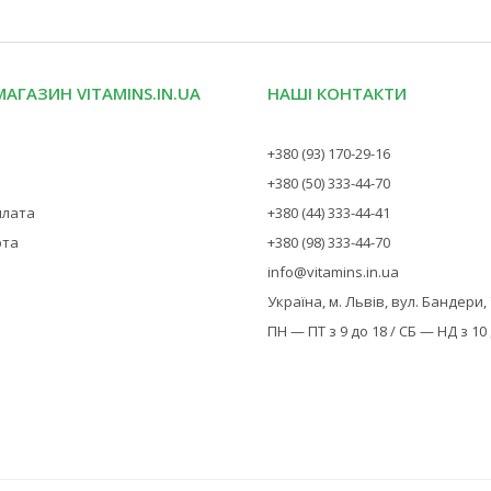
МАГАЗИН VITAMINS.IN.UA
НАШІ КОНТАКТИ
+380 (93) 170-29-16
+380 (50) 333-44-70
плата
+380 (44) 333-44-41
рта
+380 (98) 333-44-70
info@vitamins.in.ua
Україна, м. Львів, вул. Бандери,
ПН — ПТ з 9 до 18 / СБ — НД з 10