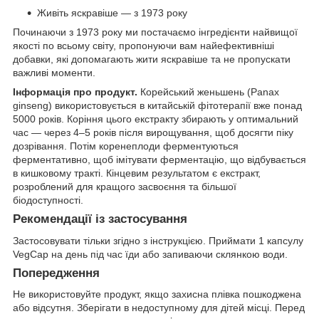
Живіть яскравіше — з 1973 року
Починаючи з 1973 року ми постачаємо інгредієнти найвищої
якості по всьому світу, пропонуючи вам найефективніші
добавки, які допомагають жити яскравіше та не пропускати
важливі моменти.
Інформація про продукт.
Корейський женьшень (Panax
ginseng) використовується в китайській фітотерапії вже понад
5000 років. Коріння цього екстракту збирають у оптимальний
час — через 4–5 років після вирощування, щоб досягти піку
дозрівання. Потім коренеплоди ферментуються
ферментативно, щоб імітувати ферментацію, що відбувається
в кишковому тракті. Кінцевим результатом є екстракт,
розроблений для кращого засвоєння та більшої
біодоступності.
Рекомендації із застосування
Застосовувати тільки згідно з інструкцією. Приймати 1 капсулу
VegCap на день під час їди або запиваючи склянкою води.
Попередження
Не використовуйте продукт, якщо захисна плівка пошкоджена
або відсутня. Зберігати в недоступному для дітей місці. Перед