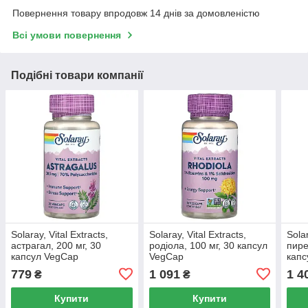
Повернення товару впродовж 14 днів за домовленістю
Всі умови повернення
Подібні товари компанії
Solaray, Vital Extracts,
Solaray, Vital Extracts,
Solar
астрагал, 200 мг, 30
родіола, 100 мг, 30 капсул
пире
капсул VegCap
VegCap
капс
779
1 091
1 4
₴
₴
Купити
Купити