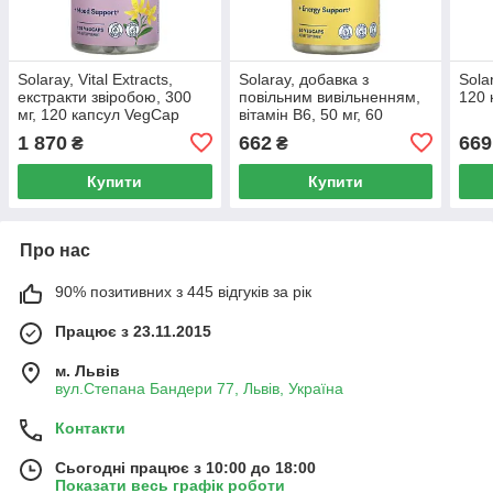
Solaray, Vital Extracts,
Solaray, добавка з
Sola
екстракти звіробою, 300
повільним вивільненням,
120 
мг, 120 капсул VegCap
вітамін B6, 50 мг, 60
капсул VegCap
1 870
662
669
₴
₴
Купити
Купити
Про нас
90% позитивних з 445 відгуків за рік
Працює з 23.11.2015
м. Львів
вул.Степана Бандери 77, Львів, Україна
Контакти
Сьогодні працює з 10:00 до 18:00
Показати весь графік роботи