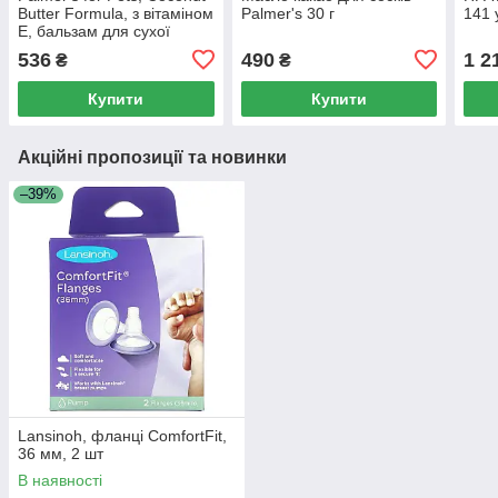
Butter Formula, з вітаміном
Palmer's 30 г
141 
E, бальзам для сухої
шкіри, без ароматизаторів,
536
490
1 2
₴
₴
100 г (3,5 унції)
Купити
Купити
Акційні пропозиції та новинки
–39%
Lansinoh, фланці ComfortFit,
36 мм, 2 шт
В наявності