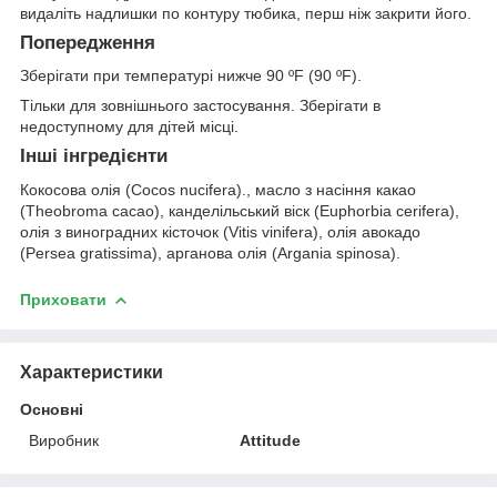
видаліть надлишки по контуру тюбика, перш ніж закрити його.
Попередження
Зберігати при температурі нижче 90 ºF (90 ºF).
Тільки для зовнішнього застосування. Зберігати в
недоступному для дітей місці.
Інші інгредієнти
Кокосова олія (Cocos nucifera)., масло з насіння какао
(Theobroma cacao), канделільський віск (Euphorbia cerifera),
олія з виноградних кісточок (Vitis vinifera), олія авокадо
(Persea gratissima), арганова олія (Argania spinosa).
Приховати
Характеристики
Основні
Виробник
Attitude