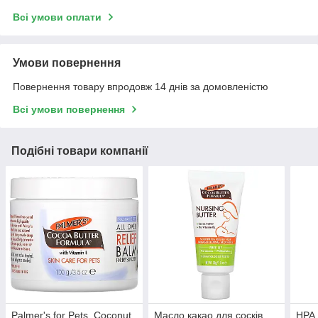
Всі умови оплати
Умови повернення
Повернення товару впродовж 14 днів за домовленістю
Всі умови повернення
Подібні товари компанії
Palmer's for Pets, Coconut
Масло какао для сосків
HPA 