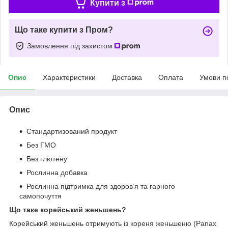
Купити з
Що таке купити з Пром?
Замовлення під захистом
Опис
Характеристики
Доставка
Оплата
Умови п
Опис
Стандартизований продукт
Без ГМО
Без глютену
Рослинна добавка
Рослинна підтримка для здоров’я та гарного
самопочуття
Що таке корейський женьшень?
Корейський женьшень отримують із кореня женьшеню (Panax