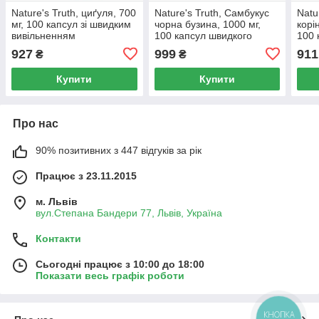
Nature's Truth, циґуля, 700
Nature's Truth, Самбукус
Natu
мг, 100 капсул зі швидким
чорна бузина, 1000 мг,
корі
вивільненням
100 капсул швидкого
100 
вивільнення
виві
927
999
911
₴
₴
капс
Купити
Купити
Про нас
90% позитивних з 447 відгуків за рік
Працює з 23.11.2015
м. Львів
вул.Степана Бандери 77, Львів, Україна
Контакти
Сьогодні працює з 10:00 до 18:00
Показати весь графік роботи
КНОПКА