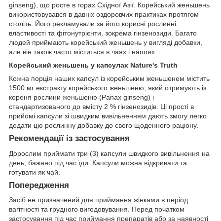
ginseng), що росте в горах Східної Азії. Корейський женьшень
використовувався в давніх оздоровчих практиках протягом
століть. Його рекламували за його корисні рослинні
властивості та фітонутрієнти, зокрема гінзенозиди. Багато
людей приймають корейський женьшень у вигляді добавки,
але він також часто міститься в чаях і напоях.
Корейський женьшень у капсулах Nature's Truth
Кожна порція наших капсул із корейським женьшенем містить
1500 мг екстракту корейського женьшеню, який отримують із
кореня рослини женьшеню (Panax ginseng) і
стандартизованого до вмісту 2 % гінзенозидів. Ці прості в
прийомі капсули зі швидким вивільненням дають змогу легко
додати цю рослинну добавку до свого щоденного раціону.
Рекомендації із застосування
Дорослим приймати три (3) капсули швидкого вивільнення на
день, бажано під час їди. Капсули можна відкривати та
готувати як чай.
Попередження
Засіб не призначений для приймання жінками в період
вагітності та грудного вигодовування. Перед початком
застосування під час приймання препаратів або за наявності