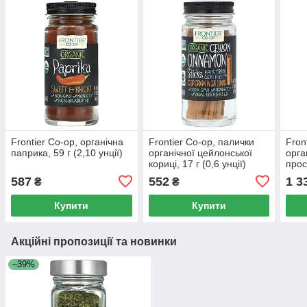
Frontier Co-op, органічна
Frontier Co-op, палички
Fron
паприка, 59 г (2,10 унції)
органічної цейлонської
орга
кориці, 17 г (0,6 унції)
прос
соло
587
552
1 3
₴
₴
Купити
Купити
Акційні пропозиції та новинки
–39%