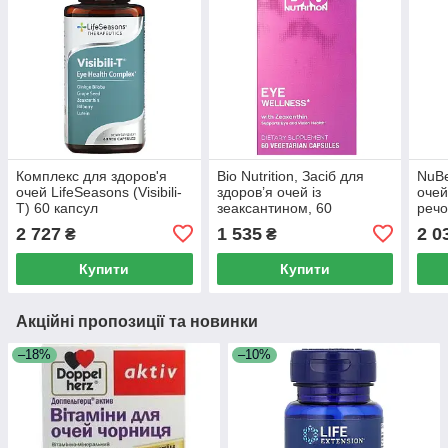
Комплекс для здоров'я
Bio Nutrition, Засіб для
NuBe
очей LifeSeasons (Visibili-
здоров’я очей із
очей
T) 60 капсул
зеаксантином, 60
реч
вегетаріанських капсул
веге
2 727
1 535
2 0
₴
₴
Купити
Купити
Акційні пропозиції та новинки
–18%
–10%