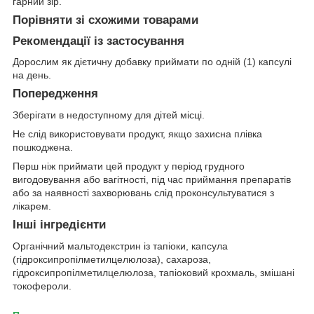
гарний зір.
Порівняти зі схожими товарами
Рекомендації із застосування
Дорослим як дієтичну добавку приймати по одній (1) капсулі
на день.
Попередження
Зберігати в недоступному для дітей місці.
Не слід використовувати продукт, якщо захисна плівка
пошкоджена.
Перш ніж приймати цей продукт у період грудного
вигодовування або вагітності, під час приймання препаратів
або за наявності захворювань слід проконсультуватися з
лікарем.
Інші інгредієнти
Органічний мальтодекстрин із тапіоки, капсула
(гідроксипропілметилцелюлоза), сахароза,
гідроксипропілметилцелюлоза, тапіоковий крохмаль, змішані
токофероли.