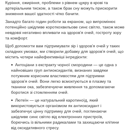
Куріння, ожиріння, проблеми з рівнем цукру в крові та
артеріальним тиском, а також брак сну можуть прискорити
зниження вашої здатності чітко бачити.
Занадто багато годин роботи за екраном, що випромінює
потенційно шкідливе короткохвильове синє світло, також може
невдовзі негативно впливати на здоров’я очей, гостроту зору
та комфорт.
Щоб допомогти вам підтримувати зір і здоров’я очей у таких
складних умовах, ми створили добавку для здоров’я очей, що
містить чотири найефективніші інгредієнти:
Антоціани з екстракту чорної смородини — це одна з
найновіших груп антиоксидантів, визнаних завдяки
потужним корисним властивостям для підтримки
здоров’я очей. Вони легко всмоктуються в плазму та
тканини ока, забезпечуючи живлення та допомагаючи
боротися зі стомленням очей.
Лютеїн — це натуральний каротиноїд, який
використовується організмом як антиоксидант і
забезпечує цінну підтримку для очей, поглинаючи
шкідливе синє світло від електронних пристроїв,
борючись із вільними радикалами та захищаючи клітини
від оксидативного стресу.