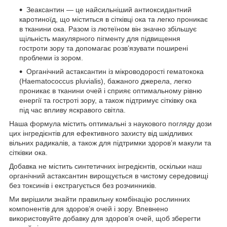
Зеаксантин — це найсильніший антиоксидантний
каротиноїд, що міститься в сітківці ока та легко проникає
в тканини ока. Разом із лютеїном він значно збільшує
щільність макулярного пігменту для підвищення
гостроти зору та допомагає розв’язувати поширені
проблеми із зором.
Органічний астаксантин із мікроводорості гематокока
(Haematococcus pluvialis), бажаного джерела, легко
проникає в тканини очей і сприяє оптимальному рівню
енергії та гостроті зору, а також підтримує сітківку ока
під час впливу яскравого світла.
Наша формула містить оптимальні з наукового погляду дози
цих інгредієнтів для ефективного захисту від шкідливих
вільних радикалів, а також для підтримки здоров’я макули та
сітківки ока.
Добавка не містить синтетичних інгредієнтів, оскільки наш
органічний астаксантин вирощується в чистому середовищі
без токсинів і екстрагується без розчинників.
Ми вирішили знайти правильну комбінацію рослинних
компонентів для здоров’я очей і зору. Впевнено
використовуйте добавку для здоров’я очей, щоб зберегти