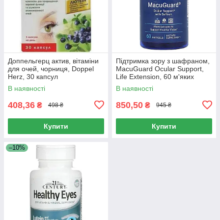
Доппельгерц актив, вітаміни
Підтримка зору з шафраном,
для очей, чорниця, Doppel
MacuGuard Ocular Support,
Herz, 30 капсул
Life Extension, 60 м'яких
таблеток
В наявності
В наявності
408,36
850,50
₴
₴
498 ₴
945 ₴
Купити
Купити
–10%