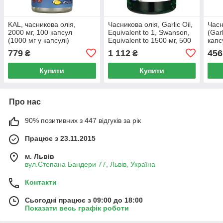
KAL, часникова олія,
Часникова олія, Garlic Oil,
Часн
2000 мг, 100 капсул
Equivalent to 1, Swanson,
(Gar
(1000 мг у капсулі)
Equivalent to 1500 мг, 500
капс
капсул
779
1 112
456
₴
₴
Купити
Купити
Про нас
90% позитивних з 447 відгуків за рік
Працює з 23.11.2015
м. Львів
вул.Степана Бандери 77, Львів, Україна
Контакти
Сьогодні працює з 09:00 до 18:00
Показати весь графік роботи