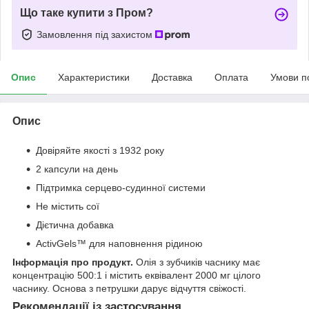
Що таке купити з Пром?
Замовлення під захистом
Опис
Характеристики
Доставка
Оплата
Умови п
Опис
Довіряйте якості з 1932 року
2 капсули на день
Підтримка серцево-судинної системи
Не містить сої
Дієтична добавка
ActivGels™ для наповнення рідиною
Інформація про продукт.
Олія з зубчиків часнику має
концентрацію 500:1 і містить еквівалент 2000 мг цілого
часнику. Основа з петрушки дарує відчуття свіжості.
Рекомендації із застосування