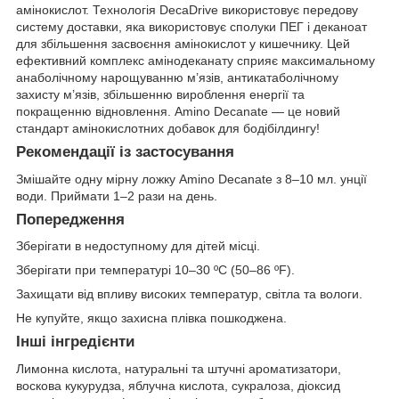
амінокислот. Технологія DecaDrive використовує передову
систему доставки, яка використовує сполуки ПЕГ і деканоат
для збільшення засвоєння амінокислот у кишечнику. Цей
ефективний комплекс амінодеканату сприяє максимальному
анаболічному нарощуванню м’язів, антикатаболічному
захисту м’язів, збільшенню вироблення енергії та
покращенню відновлення. Amino Decanate — це новий
стандарт амінокислотних добавок для бодібілдингу!
Рекомендації із застосування
Змішайте одну мірну ложку Amino Decanate з 8–10 мл. унції
води. Приймати 1–2 рази на день.
Попередження
Зберігати в недоступному для дітей місці.
Зберігати при температурі 10–30 ºC (50–86 ºF).
Захищати від впливу високих температур, світла та вологи.
Не купуйте, якщо захисна плівка пошкоджена.
Інші інгредієнти
Лимонна кислота, натуральні та штучні ароматизатори,
воскова кукурудза, яблучна кислота, сукралоза, діоксид