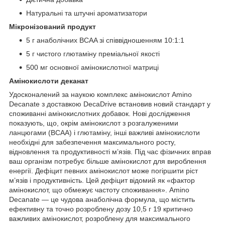
Натуральні та штучні ароматизатори
Мікронізований продукт
5 г анаболічних BCAA зі співвідношенням 10:1:1
5 г чистого глютаміну преміальної якості
500 мг основної амінокислотної матриці
Амінокислоти деканат
Удосконалений за наукою комплекс амінокислот Amino
Decanate з доставкою DecaDrive встановив новий стандарт у
споживанні амінокислотних добавок. Нові дослідження
показують, що, окрім амінокислот з розгалуженими
ланцюгами (BCAA) і глютаміну, інші важливі амінокислоти
необхідні для забезпечення максимального росту,
відновлення та продуктивності м’язів. Під час фізичних вправ
ваш організм потребує більше амінокислот для вироблення
енергії. Дефіцит певних амінокислот може погіршити ріст
м’язів і продуктивність. Цей дефіцит відомий як «фактор
амінокислот, що обмежує частоту споживання». Amino
Decanate — це чудова анаболічна формула, що містить
ефективну та точно розроблену дозу 10,5 г 19 критично
важливих амінокислот, розроблену для максимального