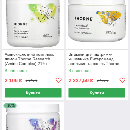
Амінокислотний комплекс
Вітаміни для підтримки
лимон Thorne Research
кишечника Ентероменд
(Amino Complex) 219 г
апельсин та ваніль Thorne
Research (Enteromend) 168 г
В наявності
В наявності
2 106
2 227,50
₴
₴
2 340 ₴
2 475 ₴
Купити
Купити
–10%