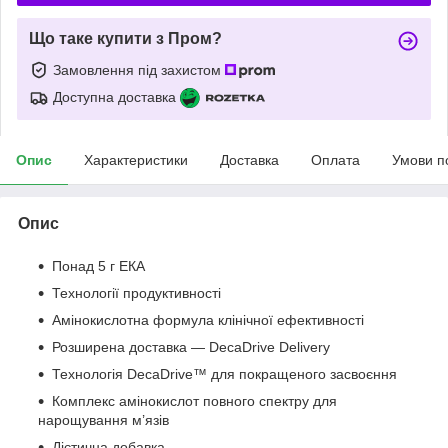
Що таке купити з Пром?
Замовлення під захистом
Доступна доставка
Опис
Характеристики
Доставка
Оплата
Умови п
Опис
Понад 5 г ЕКА
Технології продуктивності
Амінокислотна формула клінічної ефективності
Розширена доставка — DecaDrive Delivery
Технологія DecaDrive™ для покращеного засвоєння
Комплекс амінокислот повного спектру для
нарощування м’язів
Дієтична добавка