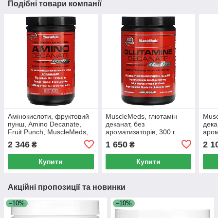
Подібні товари компанії
Амінокислоти, фруктовий
MuscleMeds, глютамін
Musc
пунш, Amino Decanate,
деканат, без
дека
Fruit Punch, MuscleMeds,
ароматизаторів, 300 г
аром
381 г
(10,58 унції)
(10,
2 346
1 650
2 1
₴
₴
Купити
Купити
Акційні пропозиції та новинки
–10%
–10%