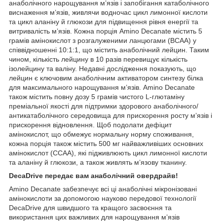
анаболічного нарощування м’язів і запобігання катаболічного
виснаження м’язів, живлячи водночас цикл лимонної кислоти
та цикл аланіну й глюкози для підвищення рівня енергії та
витривалість м’язів. Кожна порція Amino Decanate містить 5
грамів амінокислот з розгалуженими ланцюгами (BCAA) у
співвідношенні 10:1:1, що містить анаболічний лейцин. Таким
чином, кількість лейцину в 10 разів перевищує кількість
ізолейцину та валіну. Недавні дослідження показують, що
лейцин є ключовим анаболічним активатором синтезу білка
для максимального нарощування м’язів. Amino Decanate
також містить повну дозу 5 грамів чистого L-глютаміну
преміальної якості для підтримки здорового анаболічного/
антикатаболічного середовища для прискорення росту м’язів і
прискорення відновлення. Щоб подолати дефіцит
амінокислот, що обмежує нормальну норму споживання,
кожна порція також містить 500 мг найважливіших основних
амінокислот (CCAA), які підживлюють цикл лимонної кислоти
та аланіну й глюкози, а також живлять м’язову тканину.
DecaDrive передає вам анаболічний овердрайв!
Amino Decanate забезпечує всі ці анаболічні мікронізовані
амінокислоти за допомогою науково передової технології
DecaDrive для швидшого та кращого засвоєння та
використання цих важливих для нарощування м’язів