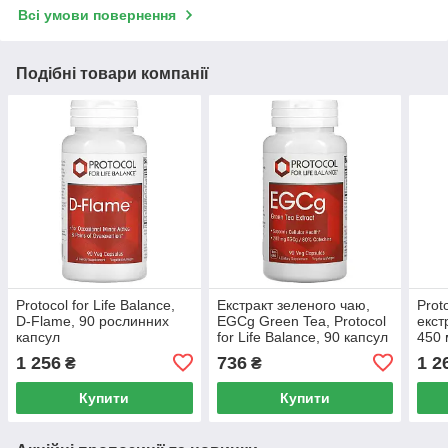
Всі умови повернення
Подібні товари компанії
Protocol for Life Balance,
Екстракт зеленого чаю,
Proto
D-Flame, 90 рослинних
EGCg Green Tea, Protocol
екст
капсул
for Life Balance, 90 капсул
450 
капс
1 256
736
1 2
₴
₴
Купити
Купити