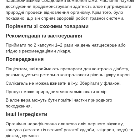
найважливішими складовими компонентами. Численні наукові
дослідження продемонстрували здатність алое підтримувати
природні процеси відновлення організму. Крім того, було
показано, що він сприяє здоровій роботі травної системи.
Порівняти зі схожими товарами
Рекомендації із застосування
Приймати по 2 капсули 1–2 рази на день натщесерце або
згідно з рекомендаціями лікаря.
Попередження
Пацієнтам, які приймають препарати для контролю діабету,
рекомендується ретельно контролювати рівень цукру в крові.
Силікагель не можна вживати в їжу. Зберігати у флаконі.
Продукт може природним чином змінювати колір.
В алое вера можуть бути помітні частки природного
походження.
Інші інгредієнти
Органічна нерафінована оливкова олія першого віджиму,
капсула (желатин із великої рогатої худоби, гліцерин, вода) та
діоксид кремнію.