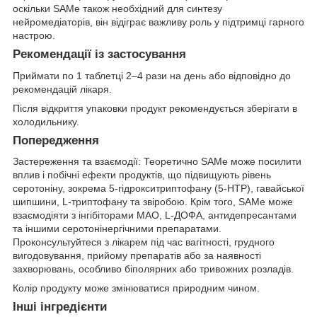
оскільки SAMe також необхідний для синтезу
нейромедіаторів, він відіграє важливу роль у підтримці гарного
настрою.
Рекомендації із застосування
Приймати по 1 таблетці 2–4 рази на день або відповідно до
рекомендацій лікаря.
Після відкриття упаковки продукт рекомендується зберігати в
холодильнику.
Попередження
Застереження та взаємодії: Теоретично SAMe може посилити
вплив і побічні ефекти продуктів, що підвищують рівень
серотоніну, зокрема 5-гідрокситриптофану (5-HTP), гавайської
шипшини, L-триптофану та звіробою. Крім того, SAMe може
взаємодіяти з інгібіторами МАО, L-ДОФА, антидепресантами
та іншими серотонінергічними препаратами.
Проконсультуйтеся з лікарем під час вагітності, грудного
вигодовування, прийому препаратів або за наявності
захворювань, особливо біполярних або тривожних розладів.
Колір продукту може змінюватися природним чином.
Інші інгредієнти