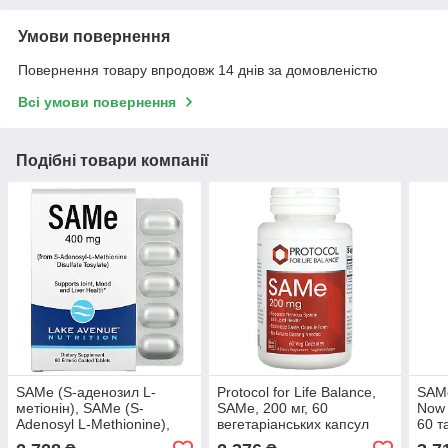
Умови повернення
Повернення товару впродовж 14 днів за домовленістю
Всі умови повернення
Подібні товари компанії
SAMe (S-аденозил L-
Protocol for Life Balance,
SAMe
метіонін), SAMe (S-
SAMe, 200 мг, 60
Now 
Adenosyl L-Methionine),
вегетаріанських капсул
60 т
Lake Avenue Nutrition, 400