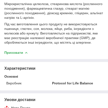
Мікрокристалічна целюлоза, стеаринова кислота (рослинного
походження), фармацевтична глазур, стеарат магнію
(рослинного походження), діоксид кремнію, гліцерин, альгінат
натрію та L-аргінін.
Під час виготовлення цього продукту не використовуються
пшениця, глютен, соя, молока, яйце, риба, інгредієнти з
молюсків або кунжуту. Виготовляється на підприємстві, яке
має реєстрацію належної виробничої практики (GMP), де
обробляються інші інгредієнти, що містять ці алергени.
Приховати
Характеристики
Основні
Виробник
Protocol for Life Balance
Умови доставки
Нова Пошта