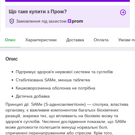
Що таке купити з Пром?
Замовлення під захистом
Опис
Характеристики
Доставка
Оплата
Умови п
Опис
Підтримує здоров’я нервової системи та суглобів
Стабілізована SAMe, менша таблетка
Кишковорозчинна оболонка не потрібна
Дієтична добавка
Принцип дії. SAMe (S-аденозилметіонін) — сполука, властива
організму, є важливим компонентом багатьох біохімічних
реакцій, зокрема тих, що впливають на біохімію мозку та
здоров’я суглобів. Численні дослідження показали, що SAMe
може допомогти полегшити минущі нормальні болі,
спричинені перенапруженням або стресом. Крім того,