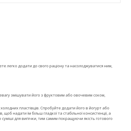
те легко додати до свого раціону та насолоджуватися ним,
вагу змішувати його з фруктовим або овочевим соком,
холодних пластівців. Спробуйте додати його в йогурт або
щоб надати їм більш гладкої та стабільної консистенції, а
о суміші для випічки, тим самим покращуючи якість готового