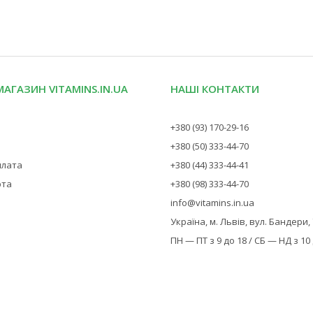
МАГАЗИН VITAMINS.IN.UA
НАШІ КОНТАКТИ
+380 (93) 170-29-16
+380 (50) 333-44-70
плата
+380 (44) 333-44-41
рта
+380 (98) 333-44-70
info@vitamins.in.ua
Україна, м. Львів, вул. Бандери,
ПН — ПТ з 9 до 18 / СБ — НД з 10