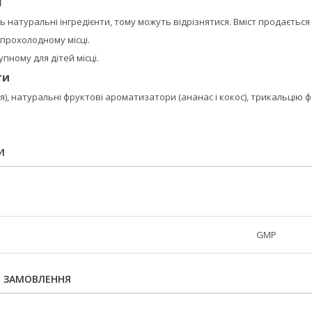
я
ь натуральні інгредієнти, тому можуть відрізнятися. Вміст продається
 прохолодному місці.
пному для дітей місці.
ти
я), натуральні фруктові ароматизатори (ананас і кокос), трикальцію 
И
GMP
Я ЗАМОВЛЕННЯ