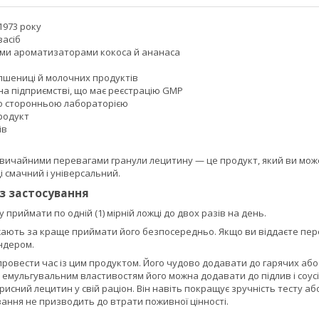
1973 року
засіб
ми ароматизаторами кокоса й ананаса
 пшениці й молочних продуктів
на підприємстві, що має реєстрацію GMP
о сторонньою лабораторією
родукт
ів
звичайними перевагами гранули лецитину — це продукт, який ви може
і смачний і універсальний.
із застосування
 приймати по одній (1) мірній ложці до двох разів на день.
ають за краще приймати його безпосередньо. Якщо ви віддаєте пере
ндером.
ровести час із цим продуктом. Його чудово додавати до гарячих або 
емульгувальним властивостям його можна додавати до підлив і соусів, 
исний лецитин у свій раціон. Він навіть покращує зручність тесту аб
ання не призводить до втрати поживної цінності.