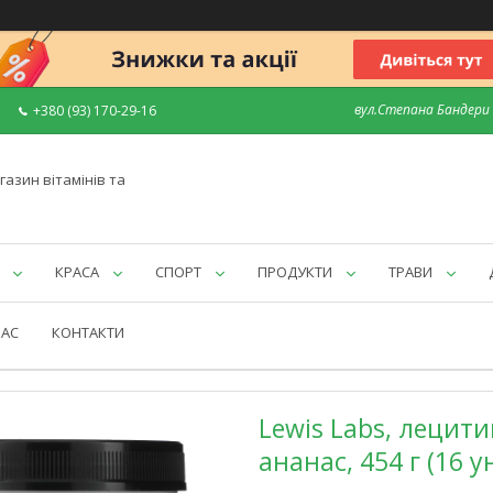
вул.Степана Бандери 7
+380 (93) 170-29-16
газин вітамінів та
КРАСА
СПОРТ
ПРОДУКТИ
ТРАВИ
НАС
КОНТАКТИ
Lewis Labs, лецити
ананас, 454 г (16 у