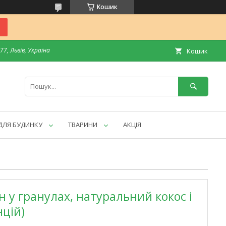
Кошик
7, Львів, Україна
Кошик
ДЛЯ БУДИНКУ
ТВАРИНИ
АКЦІЯ
н у гранулах, натуральний кокос і
нцій)