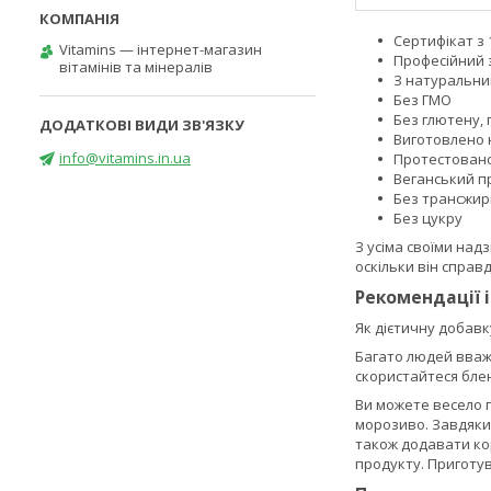
Сертифікат з 
Vitamins — інтернет-магазин
Професійний 
вітамінів та мінералів
З натуральни
Без ГМО
Без глютену,
Виготовлено 
info@vitamins.in.ua
Протестован
Веганський п
Без трансжир
Без цукру
З усіма своїми над
оскільки він справд
Рекомендації 
Як дієтичну добавку
Багато людей вваж
скористайтеся бле
Ви можете весело п
морозиво. Завдяки 
також додавати кор
продукту. Приготув