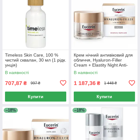
Timeless Skin Care, 100 %
Крем нічний антивіковий для
чистий сквалан, 30 мл (1 рідк.
обличчя, Hyaluron-Filler
унція)
Cream + Elastity Night Anti-
Aging for Face, Eucerin, 50 мл
В наявності
В наявності
707,87
1 187,36
₴
₴
997 ₴
1 448 ₴
Купити
Купити
–18%
–18%