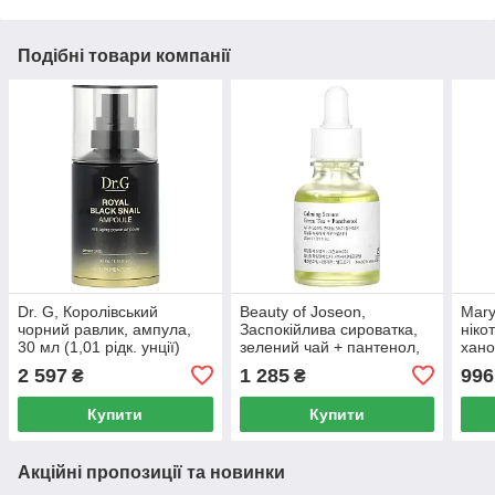
Подібні товари компанії
Dr. G, Королівський
Beauty of Joseon,
Mary
чорний равлик, ампула,
Заспокійлива сироватка,
ніко
30 мл (1,01 рідк. унції)
зелений чай + пантенол,
хано
1,01 рідкої унції (30 мл)
(Cha
2 597
1 285
996
₴
₴
30 мл
Купити
Купити
Акційні пропозиції та новинки