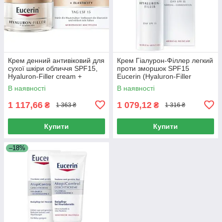
Крем денний антивіковий для
Крем Гіалурон-Філлер легкий
сухої шкіри обличчя SPF15,
проти зморшок SPF15
Hyaluron-Filler cream +
Eucerin (Hyaluron-Filler
Elastisity day anti-aging cream
Сream Light Anti-Wrinkle) 50
В наявності
В наявності
for dry skin,
мл
1 117,66
1 079,12
₴
₴
1 363 ₴
1 316 ₴
Купити
Купити
–18%