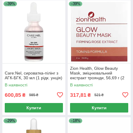
–39%
–39%
Zion Health, Glow Beauty
Care:Nel, сироватка-пілінг з
Mask, зміцнювальний
АГК-БГК, 30 мл (1 рідк. унція)
екстракт троянди, 56,69 г (2
унції)
В наявності
В наявності
600,85
317,81
₴
₴
985 ₴
521 ₴
Купити
Купити
–29%
–18%