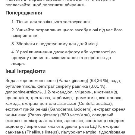
поплескайте, щоб полегшити вбирання.
Попередження
Тільки для зовнішнього застосування.
Уникайте потрапляння цього засобу в очі під час його
використання.
Зберігати в недоступному для дітей місці.
У разі виникнення дискомфорту або чутливості до
продукту припиніть використання та зверніться до
лікаря.
Інші інгредієнти
Вода з кореня женьшеню (Panax ginseng) (63,36 %), вода,
бутиленгліколь, фільтрат секрету равлика (3,01 %),
дипропіленгліколь, 1,2-гександіол, гліцерин, нікотинамід,
пропандіол, трегалоза, карбомер, трометамін, ксантанова
камедь, екстракт центели азіатської (Centella asiatica),
екстракт гриба рейші (Ganoderma luciderm), екстракт кореня
женьшеню (Panax ginseng) (880 част./млн), солодовий
екстракт, поліакрилат натрію, аденозин, сополімер гліцерил
акрилату / акрилової кислоти, двонатрієва ЕДТК, екстракт
санхвана (Phellinus linteus), гіалуронат натрію, гідролізована