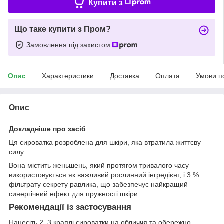
Купити з
Що таке купити з Пром?
Замовлення під захистом
Опис
Характеристики
Доставка
Оплата
Умови п
Опис
Докладніше про засіб
Ця сироватка розроблена для шкіри, яка втратила життєву
силу.
Вона містить женьшень, який протягом тривалого часу
використовується як важливий рослинний інгредієнт, і 3 %
фільтрату секрету равлика, що забезпечує найкращий
синергічний ефект для пружності шкіри.
Рекомендації із застосування
Нанесіть 2–3 краплі сироватки на обличчя та обережно