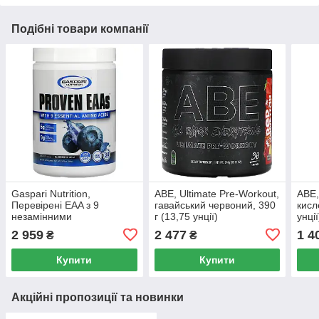
Подібні товари компанії
Gaspari Nutrition,
ABE, Ultimate Pre-Workout,
ABE,
Перевірені EAA з 9
гавайський червоний, 390
кисл
незамінними
г (13,75 унції)
унції
амінокислотами,
2 959
2 477
1 4
₴
₴
чорничний асаї, 13,75
унції (390 г)
Купити
Купити
Акційні пропозиції та новинки