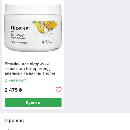
Вітаміни для підтримки
кишечника Ентероменд
апельсин та ваніль Thorne
Research (Enteromend) 168 г
В наявності
2 475
₴
Купити
Про нас