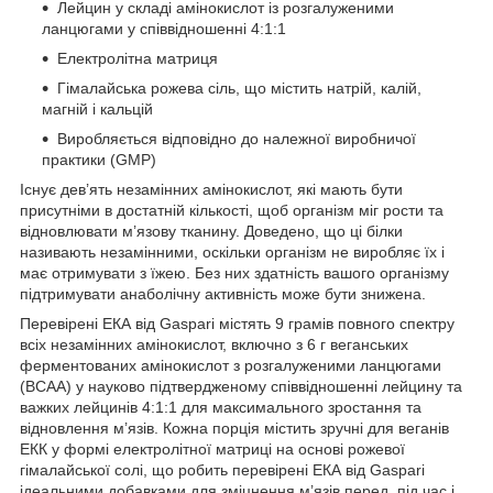
Лейцин у складі амінокислот із розгалуженими
ланцюгами у співвідношенні 4:1:1
Електролітна матриця
Гімалайська рожева сіль, що містить натрій, калій,
магній і кальцій
Виробляється відповідно до належної виробничої
практики (GMP)
Існує дев’ять незамінних амінокислот, які мають бути
присутніми в достатній кількості, щоб організм міг рости та
відновлювати м’язову тканину. Доведено, що ці білки
називають незамінними, оскільки організм не виробляє їх і
має отримувати з їжею. Без них здатність вашого організму
підтримувати анаболічну активність може бути знижена.
Перевірені ЕКА від Gaspari містять 9 грамів повного спектру
всіх незамінних амінокислот, включно з 6 г веганських
ферментованих амінокислот з розгалуженими ланцюгами
(BCAA) у науково підтвердженому співвідношенні лейцину та
важких лейцинів 4:1:1 для максимального зростання та
відновлення м’язів. Кожна порція містить зручні для веганів
ЕКК у формі електролітної матриці на основі рожевої
гімалайської солі, що робить перевірені ЕКА від Gaspari
ідеальними добавками для зміцнення м’язів перед, під час і