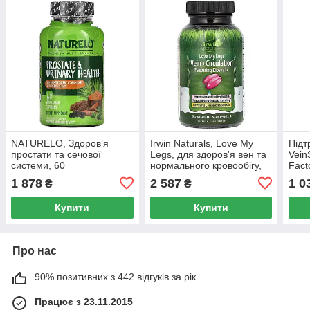
NATURELO, Здоров’я
Irwin Naturals, Love My
Підт
простати та сечової
Legs, для здоров'я вен та
Vein
системи, 60
нормального кровообігу,
Fact
вегетаріанських капсул
60 м'яких гелевих капсул
1 878
2 587
1 0
₴
₴
Купити
Купити
Про нас
90% позитивних з 442 відгуків за рік
Працює з 23.11.2015