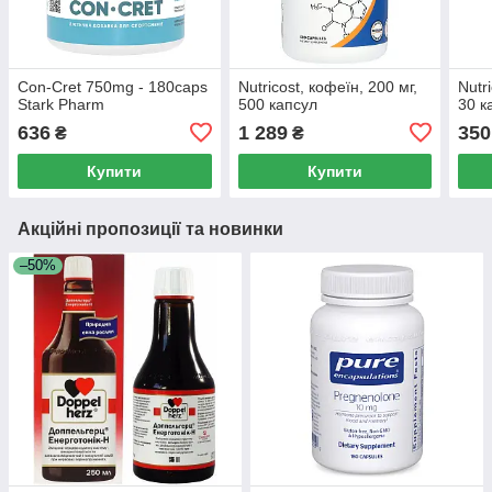
Con-Cret 750mg - 180caps
Nutricost, кофеїн, 200 мг,
Nutr
Stark Pharm
500 капсул
30 к
636
1 289
350
₴
₴
Купити
Купити
Акційні пропозиції та новинки
–50%