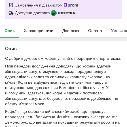
Замовлення під захистом
Доступна доставка
Опис
Характеристики
Доставка
Оплата
Умови п
Опис
Є добрим джерелом кофеїну, який є природним енергетиком.
Нові передові дослідження доводять, що кофеїн здатний
збільшувати силу, стимулюючи викид норадреналіну з
адреналінових залоз та сприяючи кращому скороченню
м'язів. Коли це відбувається, відчуття фізичної напруги
притуплюється, дозволяючи Вам підняти більшу вагу. У
цілому нині здається, що кофеїн здатний поступово
збільшувати силу, що, безумовно, призводить до збільшення
обсягу м'язової маси.
Кофеїн - це ефективний «чесний» засіб, що підвищує
працездатність. Величезна кількість наукових експериментів
демонструє, що він здатний покращити результати роботи на