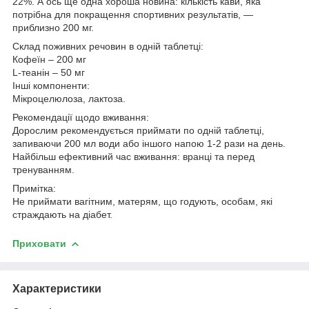
22%. А ось ще одна хороша новина: кількість кави, яка
потрібна для покращення спортивних результатів, —
приблизно 200 мг.
Склад поживних речовин в одній таблетці:
Кофеїн – 200 мг
L-теанін – 50 мг
Інші компоненти:
Мікроцелюлоза, лактоза.
Рекомендації щодо вживання:
Дорослим рекомендується приймати по одній таблетці,
запиваючи 200 мл води або іншого напою 1-2 рази на день.
Найбільш ефективний час вживання: вранці та перед
тренуванням.
Примітка:
Не приймати вагітним, матерям, що годують, особам, які
страждають на діабет.
Приховати
Характеристики