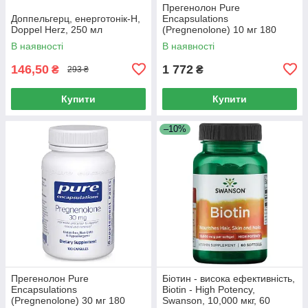
Прегенолон Pure
Доппельгерц, енерготонік-H,
Encapsulations
Doppel Herz, 250 мл
(Pregnenolone) 10 мг 180
капсул
В наявності
В наявності
146,50
1 772
₴
₴
293 ₴
Купити
Купити
–10%
Прегенолон Pure
Біотин - висока ефективність,
Encapsulations
Biotin - High Potency,
(Pregnenolone) 30 мг 180
Swanson, 10,000 мкг, 60