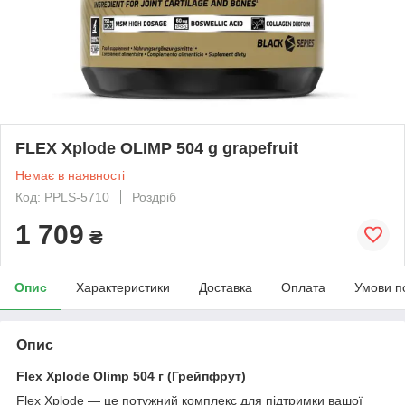
FLEX Xplode OLIMP 504 g grapefruit
Немає в наявності
Код: PPLS-5710
Роздріб
1 709
₴
Опис
Характеристики
Доставка
Оплата
Умови п
Опис
Flex Xplode Olimp 504 г (Грейпфрут)
Flex Xplode — це потужний комплекс для підтримки вашої