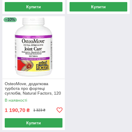
Купити
Купити
–10%
OsteoMove, додаткова
турбота про фортеці
суглобів, Natural Factors, 120
таблеток
В наявності
1 190,70
₴
1 323 ₴
Купити