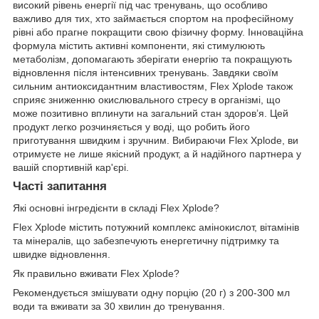
високий рівень енергії під час тренувань, що особливо
важливо для тих, хто займається спортом на професійному
рівні або прагне покращити свою фізичну форму. Інноваційна
формула містить активні компоненти, які стимулюють
метаболізм, допомагають зберігати енергію та покращують
відновлення після інтенсивних тренувань. Завдяки своїм
сильним антиоксидантним властивостям, Flex Xplode також
сприяє зниженню окислювального стресу в організмі, що
може позитивно вплинути на загальний стан здоров’я. Цей
продукт легко розчиняється у воді, що робить його
приготування швидким і зручним. Вибираючи Flex Xplode, ви
отримуєте не лише якісний продукт, а й надійного партнера у
вашій спортивній кар'єрі.
Часті запитання
Які основні інгредієнти в складі Flex Xplode?
Flex Xplode містить потужний комплекс амінокислот, вітамінів
та мінералів, що забезпечують енергетичну підтримку та
швидке відновлення.
Як правильно вживати Flex Xplode?
Рекомендується змішувати одну порцію (20 г) з 200-300 мл
води та вживати за 30 хвилин до тренування.