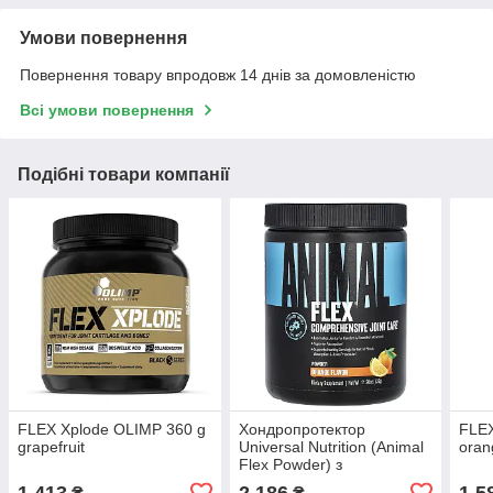
Умови повернення
Повернення товару впродовж 14 днів за домовленістю
Всі умови повернення
Подібні товари компанії
FLEX Xplode OLIMP 360 g
Хондропротектор
FLEX
grapefruit
Universal Nutrition (Animal
oran
Flex Powder) з
апельсиновим смаком 381
1 413
2 186
1 5