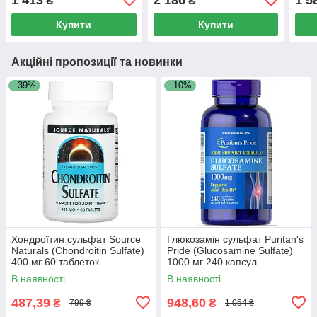
₴
₴
г
Купити
Купити
Акційні пропозиції та новинки
–39%
–10%
Хондроїтин сульфат Source
Глюкозамін сульфат Puritan's
Naturals (Chondroitin Sulfate)
Pride (Glucosamine Sulfate)
400 мг 60 таблеток
1000 мг 240 капсул
В наявності
В наявності
487,39
948,60
₴
₴
799 ₴
1 054 ₴