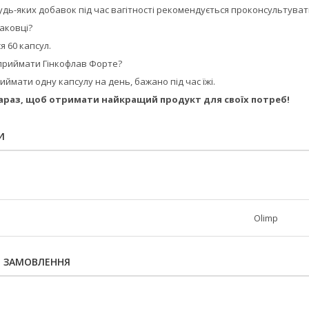
ь-яких добавок під час вагітності рекомендується проконсультувати
паковці?
я 60 капсул.
 приймати Гінкофлав Форте?
ймати одну капсулу на день, бажано під час їжі.
араз, щоб отримати найкращий продукт для своїх потреб!
И
Olimp
Я ЗАМОВЛЕННЯ