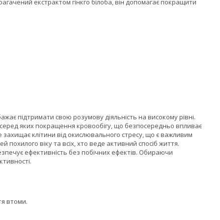
Збагачений екстрактом гінкго білоба, він допомагає покращити
бажає підтримати свою розумову діяльність на високому рівні.
и, серед яких покращення кровообігу, що безпосередньо впливає
 захищає клітини від окислювального стресу, що є важливим
й похилого віку та всіх, хто веде активний спосіб життя.
безпечує ефективність без побічних ефектів. Обираючи
ктивності.
тя втоми.