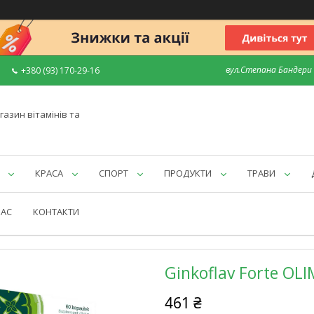
вул.Степана Бандери 7
+380 (93) 170-29-16
газин вітамінів та
КРАСА
СПОРТ
ПРОДУКТИ
ТРАВИ
НАС
КОНТАКТИ
Ginkoflav Forte OLI
461 ₴