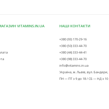
МАГАЗИН VITAMINS.IN.UA
НАШІ КОНТАКТИ
+380 (93) 170-29-16
+380 (50) 333-44-70
плата
+380 (44) 333-44-41
рта
+380 (98) 333-44-70
info@vitamins.in.ua
Україна, м. Львів, вул. Бандери,
ПН — ПТ з 9 до 18 / СБ — НД з 10