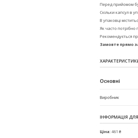
Перед прийомом буд
Скільки капсул в у
В упаковці міститьс
Як часто потрібно
Рекомендується при
Замовте прямо з
ХАРАКТЕРИСТИК
Основні
Виробник
ІНФОРМАЦІЯ ДЛ
Ціна:
461 ₴