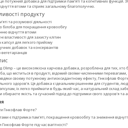
це потужний добавка для підтримки пам'яті та когнітивних функцій. 
відчуття втоми та сприяє загальному благополуччю.
ливості продукту
'яті та розумової діяльності
го білоба для покращення кровообігу
нню відчуття втоми
і властивості для захисту клітин
 капсул для легкого прийому
тучних добавок та консервантів
 вегетаріанців
пис
д Olimp – це високоякісна харчова добавка, розроблена для тих, хто 
лоба, що міститься в продукті, відомий своїми численними перевагам
Завдяки своєму потужному антиоксидантному ефекту, Гінкофлав Форте
льного здоров'я. Ця добавка є ідеальним рішенням для студентів, люде
псулам, їх легко приймати в будь-який час, а натуральний склад за
и обираєте якість та сучасний підхід до підтримки свого здоров'я та а
ня
ги Гінкофлав Форте?
ами є підтримка пам'яті, покращення кровообігу та зниження відчут
Гінкофлав Форте під час вагітності?