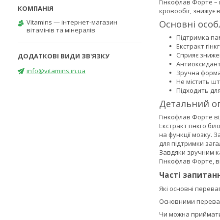
Гінкофлав Форте – 
кровообіг, знижує 
Vitamins — інтернет-магазин
Основні особ
вітамінів та мінералів
Підтримка пам
Екстракт гінк
Сприяє зниже
Антиоксидантн
info@vitamins.in.ua
Зручна форма
Не містить ш
Підходить для
Детальний о
Гінкофлав Форте ві
Екстракт гінкго бі
на функції мозку. 
для підтримки зага
Завдяки зручним ка
Гінкофлав Форте, в
Часті запитан
Які основні перева
Основними переваг
Чи можна приймати 